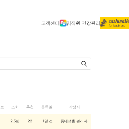
고객센터
임직원 건강관리
정보
조회
추천
등록일
작성자
2.5만
22
1일 전
동네생활 관리자