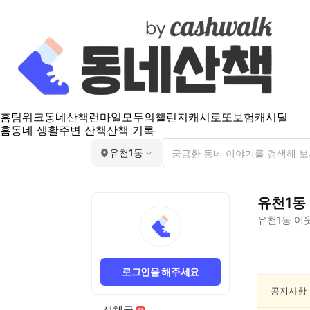
홈
팀워크
동네산책
런마일
모두의챌린지
캐시로또
보험
캐시딜
홈
동네 생활
주변 산책
산책 기록
유천1동
유천1동
유천1동
이웃
유
천
로그인을 해주세요
1
동
공지사항
독
전체글