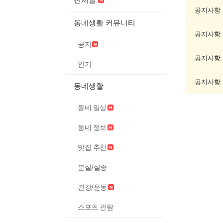
서/
글
공지사항
쓰
동네생활 커뮤니티
기
공지사항
게
공지
시
글
공지사항
인기
목
록
공지사항
동네생활
동네 일상
동네 정보
맛집 추천
분실/실종
건강/운동
스포츠 관람