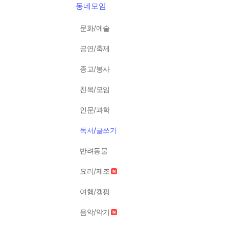
동네모임
문화/예술
공연/축제
종교/봉사
친목/모임
인문/과학
독서/글쓰기
반려동물
요리/제조
여행/캠핑
음악/악기