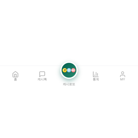
7
21
42
홈
캐시톡
통계
MY
캐시로또