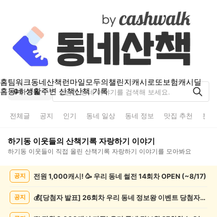
홈
팀워크
동네산책
런마일
모두의챌린지
캐시로또
보험
캐시딜
홈
동네 생활
주변 산책
산책 기록
하기동
전체글
공지
인기
동네 일상
동네 정보
맛집 추천
분실
하기동
이웃들의
산책기록 자랑하기
이야기
하기동
이웃들이 직접 올린
산책기록 자랑하기
이야기를 모아봐요
하
전원 1,000캐시! 🥳 우리 동네 썰전 14회차 OPEN (~8/17)
공지
기
동
산
💰[당첨자 발표] 26회차 우리 동네 정보왕 이벤트 당첨자를 발표합니다!
공지
책
기