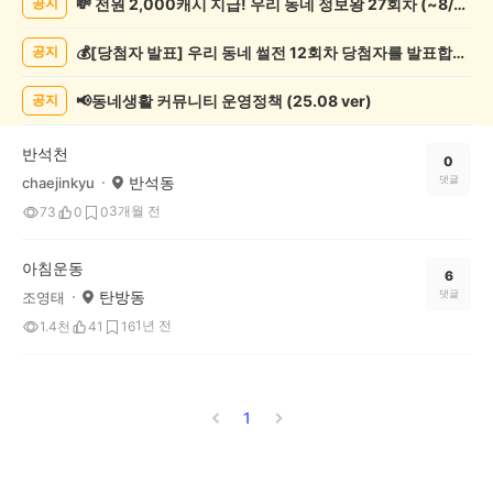
💸 전원 2,000캐시 지급! 우리 동네 정보왕 27회차 (~8/10)
공지
록
자
💰[당첨자 발표] 우리 동네 썰전 12회차 당첨자를 발표합니다!
공지
랑
하
기
📢동네생활 커뮤니티 운영정책 (25.08 ver)
공지
게
시
반석천
글
0
반석동
댓글
chaejinkyu
목
록
3개월 전
73
0
0
아침운동
6
탄방동
댓글
조영태
1년 전
1.4천
41
16
1