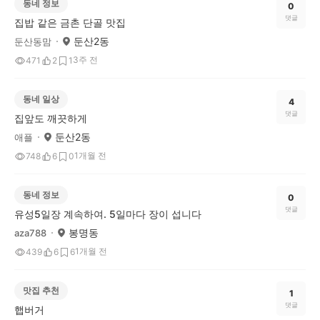
동네 정보
0
댓글
집밥 같은 금촌 단골 맛집
둔산2동
둔산동맘
3주 전
471
2
1
동네 일상
4
댓글
집앞도 깨끗하게
둔산2동
애플
1개월 전
748
6
0
동네 정보
0
댓글
유성5일장 계속하여. 5일마다 장이 섭니다
봉명동
aza788
1개월 전
439
6
6
맛집 추천
1
댓글
햅버거