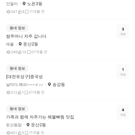
노은3동
인절미
1개월 전
547
8
1
동네 정보
3
댓글
쌈주머니 자주 갑니다
둔산2동
애플
1개월 전
369
10
0
동네 정보
1
댓글
[대전유성구]중국성
송강동
날마다.해피~~~♬♪♪
1개월 전
312
1
0
동네 정보
4
댓글
가족과 함께 자주가는 해물뼈찜 맛집
둔산2동
둔산동맘
1개월 전
601
5
1