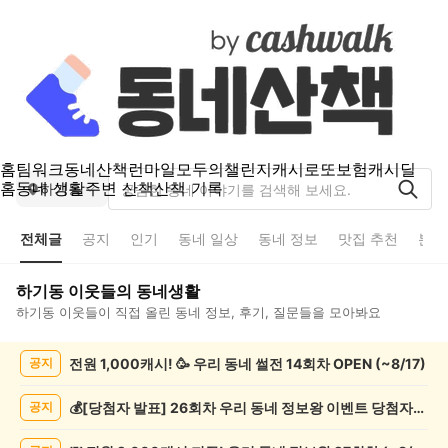
홈
팀워크
동네산책
런마일
모두의챌린지
캐시로또
보험
캐시딜
홈
동네 생활
주변 산책
산책 기록
하기동
전체글
공지
인기
동네 일상
동네 정보
맛집 추천
분실
하기동
이웃들의 동네생활
하기동
이웃들이 직접 올린 동네 정보, 후기, 질문들을 모아봐요
하
전원 1,000캐시! 🥳 우리 동네 썰전 14회차 OPEN (~8/17)
공지
기
동
전
💰[당첨자 발표] 26회차 우리 동네 정보왕 이벤트 당첨자를 발표합니다!
공지
체
글