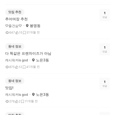
맛집 추천
1
댓글
추어며장 추천
봉명동
♡즐건삶♡
1개월 전
647
15
5
동네 정보
1
댓글
다 똑같은 프렌차이즈가 아님
노은3동
캐시워커is god
1개월 전
875
12
4
동네 정보
1
댓글
맛집!
노은3동
캐시워커is god
1개월 전
276
2
1