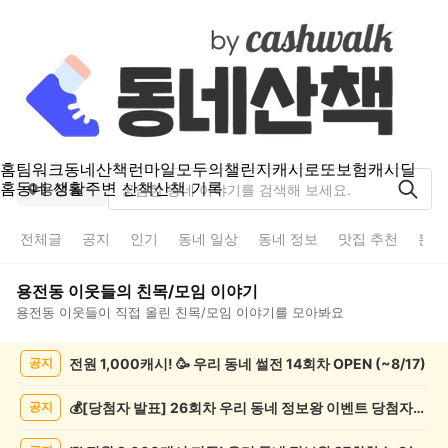
홈
팀워크
동네산책
런마일
모두의챌린지
캐시로또
보험
캐시딜
홈
동네 생활
주변 산책
산책 기록
용전동
전체글
공지
인기
동네 일상
동네 정보
맛집 추천
분실
용전동
이웃들의
친목/모임
이야기
용전동
이웃들이 직접 올린
친목/모임
이야기를 모아봐요
용
전원 1,000캐시! 🥳 우리 동네 썰전 14회차 OPEN (~8/17)
공지
전
동
친
💰[당첨자 발표] 26회차 우리 동네 정보왕 이벤트 당첨자를 발표합니다!
공지
목/
모