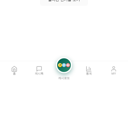
7
21
42
홈
캐시톡
통계
MY
캐시로또