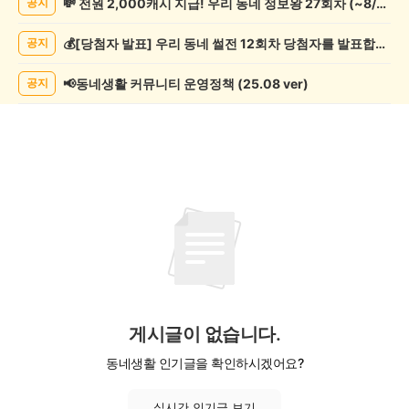
💸 전원 2,000캐시 지급! 우리 동네 정보왕 27회차 (~8/10)
공지
임
게
💰[당첨자 발표] 우리 동네 썰전 12회차 당첨자를 발표합니다!
공지
시
글
목
📢동네생활 커뮤니티 운영정책 (25.08 ver)
공지
록
게시글이 없습니다.
동네생활 인기글을 확인하시겠어요?
실시간 인기글 보기