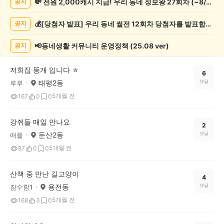
💸 전원 2,000캐시 지급! 우리 동네 정보왕 27회차 (~8/10)
공지
물
게
💰[당첨자 발표] 우리 동네 썰전 12회차 당첨자를 발표합니다!
공지
시
글
목
📢동네생활 커뮤니티 운영정책 (25.08 ver)
공지
록
저희집 똥개 입니다 ㅎ
6
태평2동
댓글
루루
5개월 전
167
0
0
강쥐들 매일 만나요
2
둔산2동
댓글
애플
5개월 전
87
0
0
산책 중 만난 길고양이
4
용전동
댓글
잠수함1
5개월 전
168
3
0