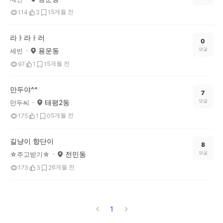
5개월 전
114
3
1
라ㅏ라ㅏ러
0
용운동
댓글
세빈
5개월 전
97
1
1
만두야^^
7
태평2동
댓글
만두씨
5개월 전
175
1
0
길냥이 향단이
8
전민동
댓글
☆주고받기☆
6개월 전
173
3
2
1