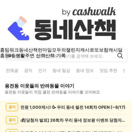
홈
팀워크
동네산책
런마일
모두의챌린지
캐시로또
보험
캐시딜
홈
동네 생활
주변 산책
산책 기록
용전동
전체글
공지
인기
동네 일상
동네 정보
맛집 추천
분실
용전동
이웃들의
반려동물
이야기
용전동
이웃들이 직접 올린
반려동물
이야기를 모아봐요
용
전원 1,000캐시! 🥳 우리 동네 썰전 14회차 OPEN (~8/17)
공지
전
동
반
💰[당첨자 발표] 26회차 우리 동네 정보왕 이벤트 당첨자를 발표합니다!
공지
려
동