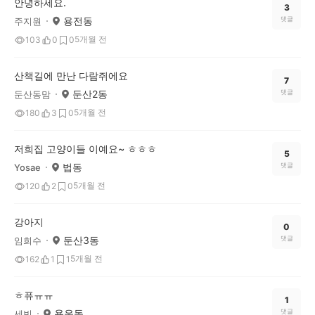
안녕하세요.
3
용전동
댓글
주지원
5개월 전
103
0
0
산책길에 만난 다람쥐에요
7
둔산2동
댓글
둔산동맘
5개월 전
180
3
0
저희집 고양이들 이예요~ ㅎㅎㅎ
5
법동
댓글
Yosae
5개월 전
120
2
0
강아지
0
둔산3동
댓글
임희수
5개월 전
162
1
1
ㅎ퓨ㅠㅠ
1
용운동
댓글
세빈