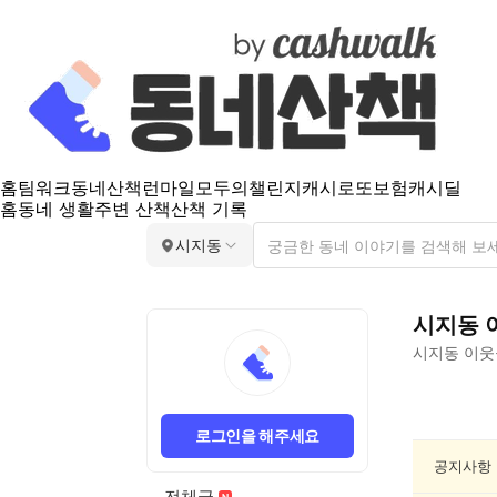
홈
팀워크
동네산책
런마일
모두의챌린지
캐시로또
보험
캐시딜
홈
동네 생활
주변 산책
산책 기록
시지동
시지동
시지동
이웃
시
지
로그인을 해주세요
동
친
공지사항
목/
전체글