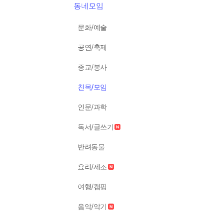
동네모임
문화/예술
공연/축제
종교/봉사
친목/모임
인문/과학
독서/글쓰기
반려동물
요리/제조
여행/캠핑
음악/악기