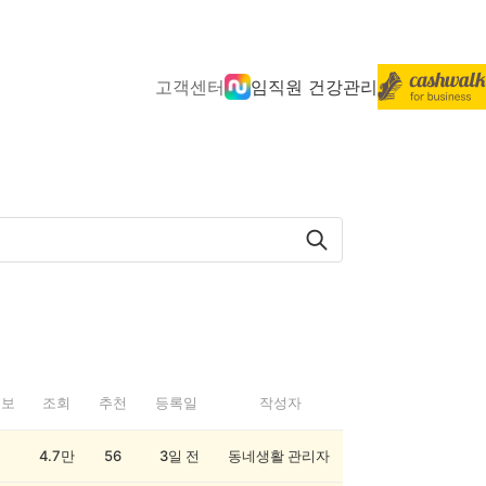
고객센터
임직원 건강관리
정보
조회
추천
등록일
작성자
4.7만
56
3일 전
동네생활 관리자