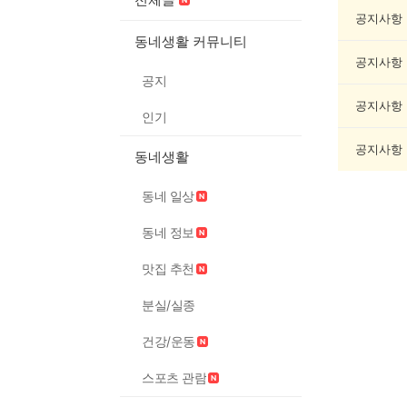
모
임
공지사항
게
동네생활 커뮤니티
시
공지사항
글
공지
목
록
공지사항
인기
공지사항
동네생활
동네 일상
동네 정보
맛집 추천
분실/실종
건강/운동
스포츠 관람