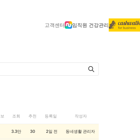
고객센터
임직원 건강관리
정보
조회
추천
등록일
작성자
3.3만
30
2일 전
동네생활 관리자