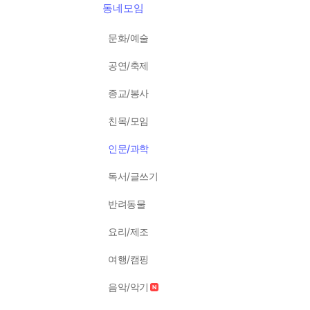
동네모임
문화/예술
공연/축제
종교/봉사
친목/모임
인문/과학
독서/글쓰기
반려동물
요리/제조
여행/캠핑
음악/악기