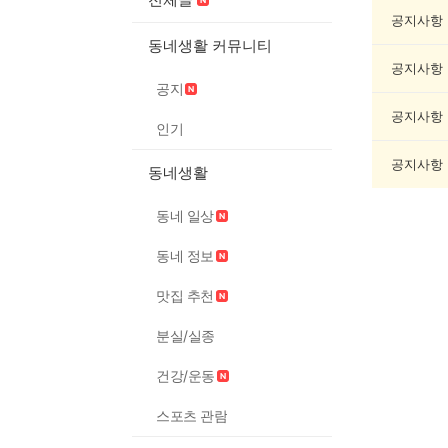
과
학
공지사항
게
동네생활 커뮤니티
시
공지사항
글
공지
목
록
공지사항
인기
공지사항
동네생활
동네 일상
동네 정보
맛집 추천
분실/실종
건강/운동
스포츠 관람