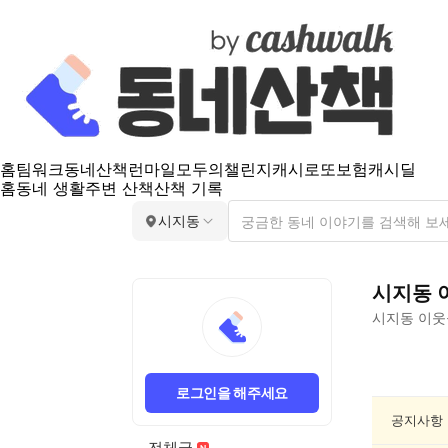
홈
팀워크
동네산책
런마일
모두의챌린지
캐시로또
보험
캐시딜
홈
동네 생활
주변 산책
산책 기록
시지동
시지동
시지동
이웃
시
지
로그인을 해주세요
동
인
공지사항
문/
전체글