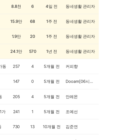
8.8천
6
4일 전
동네생활 관리자
15.9만
68
1주 전
동네생활 관리자
1.9만
20
1주 전
동네생활 관리자
24.1만
570
1년 전
동네생활 관리자
가동
257
4
5개월 전
커피향
147
0
5개월 전
Dooam[06시까지일괄발송]
동
205
4
5개월 전
안레몬
1가
241
1
5개월 전
조예선
동
730
13
10개월 전
김준연