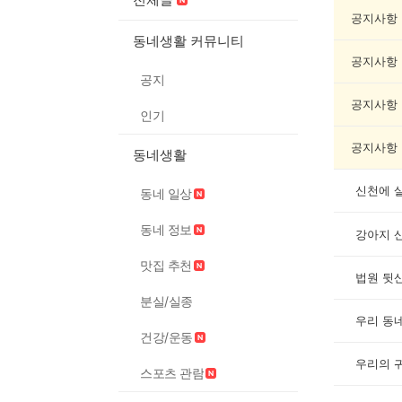
려
동
공지사항
물
동네생활 커뮤니티
게
공지사항
시
공지
글
목
공지사항
인기
록
공지사항
동네생활
신천에 
동네 일상
동네 정보
강아지 
맛집 추천
법원 뒷산
분실/실종
우리 동네
건강/운동
우리의 
스포츠 관람