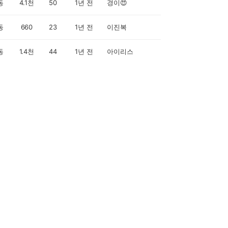
동
4.1천
50
1년 전
경이😍
동
660
23
1년 전
이진복
동
1.4천
44
1년 전
아이리스