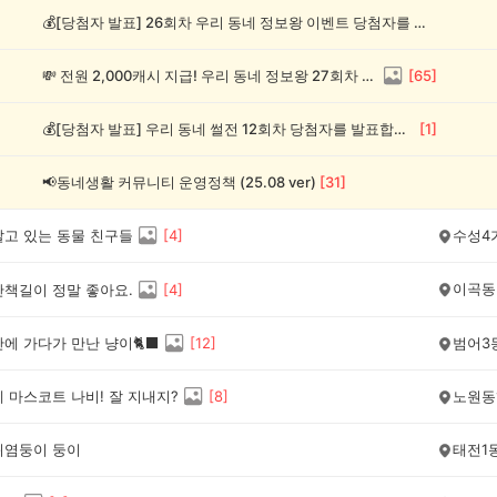
💰[당첨자 발표] 26회차 우리 동네 정보왕 이벤트 당첨자를 발표합니다!
💸 전원 2,000캐시 지급! 우리 동네 정보왕 27회차 (~8/10)
[
65
]
💰[당첨자 발표] 우리 동네 썰전 12회차 당첨자를 발표합니다!
[
1
]
📢동네생활 커뮤니티 운영정책 (25.08 ver)
[
31
]
살고 있는 동물 친구들
[
4
]
수성4
이곡동
산책길이 정말 좋아요.
[
4
]
에 가다가 만난 냥이🐈‍⬛
[
12
]
범어3
 마스코트 나비! 잘 지내지?
[
8
]
노원동
귀염둥이 둥이
태전1