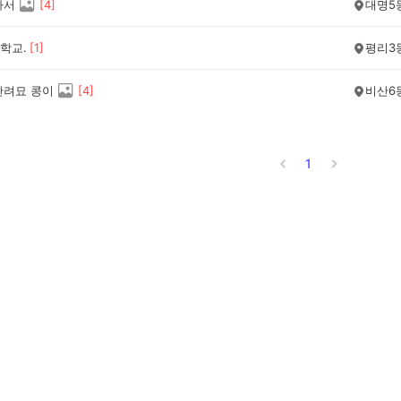
파서
[
4
]
대명5
학교.
[
1
]
평리3
반려묘 콩이
[
4
]
비산6
1