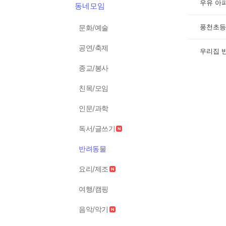
우유 아
동네모임
풍천초등
문화/예술
공연/축제
우리집 
종교/봉사
친목/모임
인문/과학
독서/글쓰기
반려동물
요리/제조
여행/캠핑
음악/악기