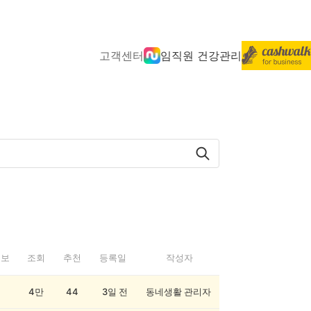
고객센터
임직원 건강관리
정보
조회
추천
등록일
작성자
4만
44
3일 전
동네생활 관리자