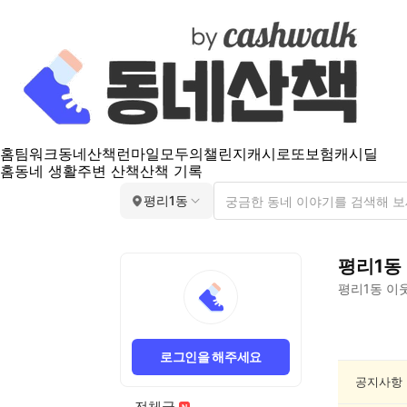
홈
팀워크
동네산책
런마일
모두의챌린지
캐시로또
보험
캐시딜
홈
동네 생활
주변 산책
산책 기록
평리1동
평리1동
평리1동
이웃
평
리
로그인을 해주세요
1
동
공지사항
반
전체글