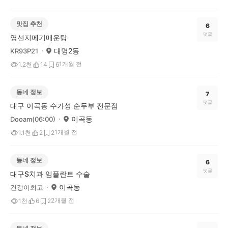
맛집 추천
6
댓글
영선지메기매운탕
대명2동
KR93P21
1개월 전
1.2천
14
6
동네 정보
7
댓글
대구 이곡동 수가성 순두부 전문점
이곡동
Dooam(06:00)
1개월 전
1.1천
2
2
동네 정보
6
댓글
대구S치과 임플란트 수술
이곡동
건강이최고
2개월 전
1천
6
2