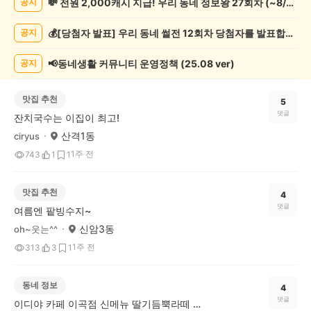
💸 전원 2,000캐시 지급! 우리 동네 정보왕 27회차 (~8/10)
공지
글
게
💰[당첨자 발표] 우리 동네 썰전 12회차 당첨자를 발표합니다!
공지
시
글
목
📢동네생활 커뮤니티 운영정책 (25.08 ver)
공지
록
맛집 추천
5
댓글
잔치국수는 이집이 최고!
산격1동
ciryus
1주 전
743
1
1
맛집 추천
4
댓글
여름엔 팥빙수지~
신암3동
oh~웃는^^
1주 전
313
3
1
동네 정보
4
댓글
이디야 카페 이곡점 신메뉴 딸기듬뿍라떼 소개