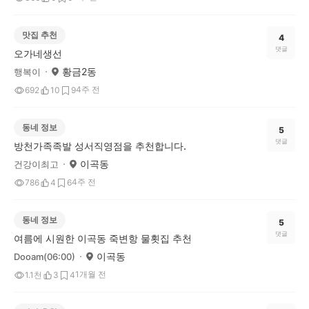
맛집 추천
4
댓글
오가네생선
황금2동
행복이
4주 전
692
10
9
동네 정보
5
댓글
방천가족족발 성서직영점을 추천합니다.
이곡동
건강이최고
4주 전
786
4
6
동네 정보
5
댓글
여름에 시원한 이곡동 죽변항 물횟집 추천
이곡동
Dooam(06:00)
1개월 전
1.1천
3
4