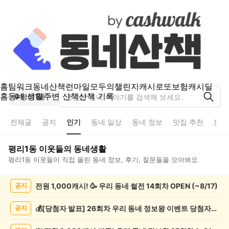
홈
팀워크
동네산책
런마일
모두의챌린지
캐시로또
보험
캐시딜
홈
동네 생활
주변 산책
산책 기록
평리1동
전체글
공지
인기
동네 일상
동네 정보
맛집 추천
분실
평리1동
이웃들의 동네생활
평리1동
이웃들이 직접 올린 동네 정보, 후기, 질문들을 모아봐요
평
전원 1,000캐시! 🥳 우리 동네 썰전 14회차 OPEN (~8/17)
공지
리
1
동
💰[당첨자 발표] 26회차 우리 동네 정보왕 이벤트 당첨자를 발표합니다!
공지
인
기