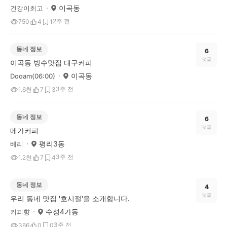
이곡동
건강이최고
2주 전
750
4
1
동네 정보
6
댓글
이곡동 빙수맛집 대구커피
이곡동
Dooam(06:00)
3주 전
1.6천
7
3
동네 정보
6
댓글
메가커피
평리3동
베리
3주 전
1.2천
7
4
동네 정보
4
댓글
우리 동네 맛집 '호시절'을 소개합니다.
수성4가동
커피향
3주 전
366
0
0