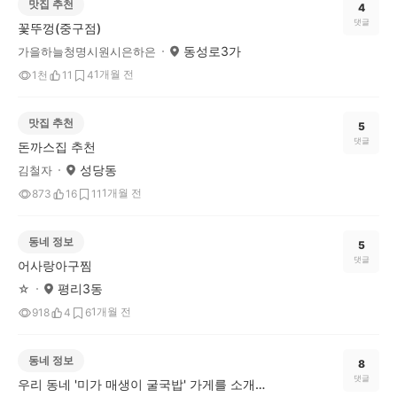
맛집 추천
4
댓글
꽃뚜껑(중구점)
동성로3가
가을하늘청명시원시은하은
1개월 전
1천
11
4
맛집 추천
5
댓글
돈까스집 추천
성당동
김철자
1개월 전
873
16
11
동네 정보
5
댓글
어사랑아구찜
평리3동
☆
1개월 전
918
4
6
동네 정보
8
댓글
우리 동네 '미가 매생이 굴국밥' 가게를 소개합니다.