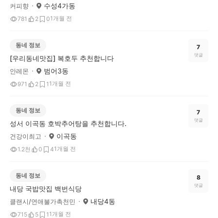
수성4가동
커피향
1개월 전
781
2
0
동네 정보
7
댓글
[우리동네맛집] 복호두 추천합니다
범어3동
안레몬
1개월 전
971
2
1
동네 정보
7
댓글
성서 이곡동 호박추어탕을 추천합니다.
이곡동
건강이최고
1개월 전
1.2천
0
4
동네 정보
8
댓글
내당 국밥맛집 백번식당
내당4동
클랜시/연애불가촉천민
1개월 전
715
5
1