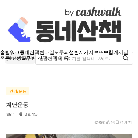
홈
팀워크
동네산책
런마일
모두의챌린지
캐시로또
보험
캐시딜
홈
동네 생활
주변 산책
산책 기록
평리1동
건강/운동
계단운동
갱o1
평리1동
860
16
7
1년 전