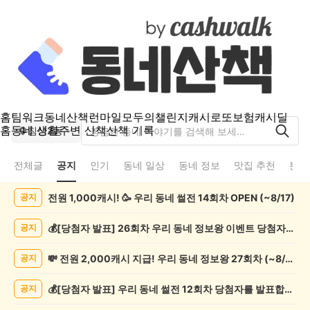
홈
팀워크
동네산책
런마일
모두의챌린지
캐시로또
보험
캐시딜
홈
동네 생활
주변 산책
산책 기록
침산2동
전체글
공지
인기
동네 일상
동네 정보
맛집 추천
분실
침
전원 1,000캐시! 🥳 우리 동네 썰전 14회차 OPEN (~8/17)
공지
산
2
동
💰[당첨자 발표] 26회차 우리 동네 정보왕 이벤트 당첨자를 발표합니다!
공지
공
지
💸 전원 2,000캐시 지급! 우리 동네 정보왕 27회차 (~8/10)
공지
게
시
💰[당첨자 발표] 우리 동네 썰전 12회차 당첨자를 발표합니다!
공지
글
목