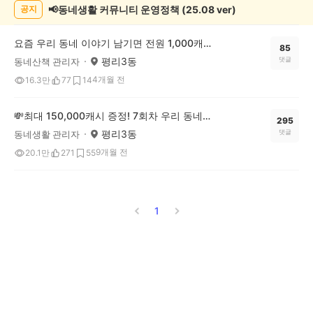
록
📢동네생활 커뮤니티 운영정책 (25.08 ver)
공지
요즘 우리 동네 이야기 남기면 전원 1,000캐시! 🔥우리 동네 썰전 4회차 OPEN
85
평리3동
댓글
동네산책 관리자
4개월 전
16.3만
77
14
💸최대 150,000캐시 증정! 7회차 우리 동네 정보왕 이벤트
295
평리3동
댓글
동네생활 관리자
9개월 전
20.1만
271
55
1