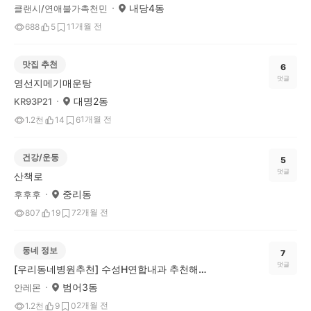
내당4동
클랜시/연애불가촉천민
1개월 전
688
5
1
맛집 추천
6
댓글
영선지메기매운탕
대명2동
KR93P21
1개월 전
1.2천
14
6
건강/운동
5
댓글
산책로
중리동
후후후
2개월 전
807
19
7
동네 정보
7
댓글
[우리동네병원추천] 수성H연합내과 추천해요!
범어3동
안레몬
2개월 전
1.2천
9
0