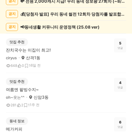
💸 전원 2,000캐시 지급! 우리 동네 정보왕 27회차 (~8/10)
공지
글
게
💰[당첨자 발표] 우리 동네 썰전 12회차 당첨자를 발표합니다!
공지
시
글
목
📢동네생활 커뮤니티 운영정책 (25.08 ver)
공지
록
맛집 추천
5
댓글
잔치국수는 이집이 최고!
산격1동
ciryus
6일 전
648
0
1
맛집 추천
4
댓글
여름엔 팥빙수지~
신암3동
oh~웃는^^
1주 전
281
2
1
동네 정보
6
댓글
메가커피