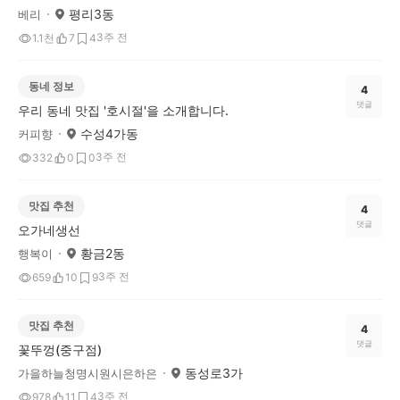
평리3동
베리
3주 전
1.1천
7
4
동네 정보
4
댓글
우리 동네 맛집 '호시절'을 소개합니다.
수성4가동
커피향
3주 전
332
0
0
맛집 추천
4
댓글
오가네생선
황금2동
행복이
3주 전
659
10
9
맛집 추천
4
댓글
꽃뚜껑(중구점)
동성로3가
가을하늘청명시원시은하은
3주 전
978
11
4