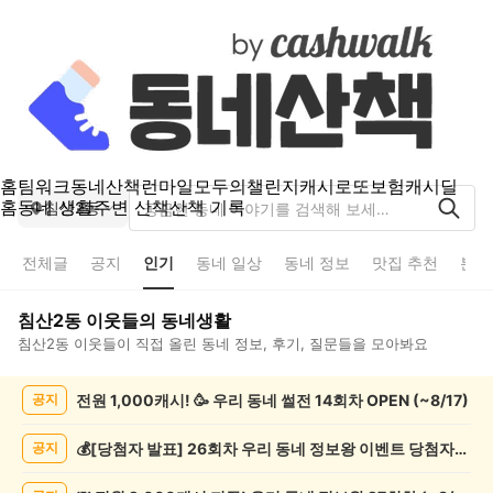
홈
팀워크
동네산책
런마일
모두의챌린지
캐시로또
보험
캐시딜
홈
동네 생활
주변 산책
산책 기록
침산2동
전체글
공지
인기
동네 일상
동네 정보
맛집 추천
분실
침산2동
이웃들의 동네생활
침산2동
이웃들이 직접 올린 동네 정보, 후기, 질문들을 모아봐요
침
전원 1,000캐시! 🥳 우리 동네 썰전 14회차 OPEN (~8/17)
공지
산
2
동
💰[당첨자 발표] 26회차 우리 동네 정보왕 이벤트 당첨자를 발표합니다!
공지
인
기