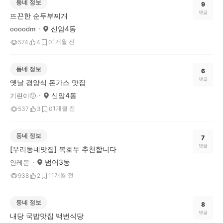
동네 정보
9
댓글
뜨끈한 순두부찌개
신암4동
oooodm
1개월 전
574
4
0
동네 정보
6
댓글
옛날 경양식 돈가스 맛집
신암4동
기린이🙂
1개월 전
537
3
0
동네 정보
7
댓글
[우리동네맛집] 복호두 추천합니다
범어3동
안레몬
1개월 전
938
2
1
동네 정보
8
댓글
내당 국밥맛집 백번식당