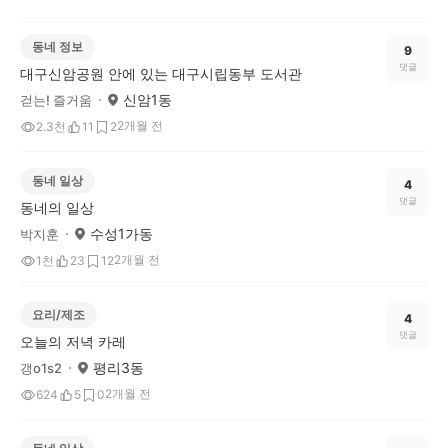
동네 정보
9
댓글
대구신암공원 안에 있는 대구시립동부 도서관
신암1동
걷는! 즐거움
2개월 전
2.3천
11
2
동네 일상
4
댓글
동네의 일상
수성1가동
박지훈
2개월 전
1천
23
12
요리/제조
4
댓글
오늘의 저녁 카레
평리3동
갱o1s2
2개월 전
624
5
0