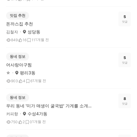
맛집 추천
5
댓글
돈까스집 추천
성당동
김철자
1개월 전
849
16
11
동네 정보
5
댓글
어사랑아구찜
평리3동
☆
1개월 전
903
4
6
동네 정보
8
댓글
우리 동네 '미가 매생이 굴국밥' 가게를 소개합니다.
수성4가동
커피향
1개월 전
750
2
0