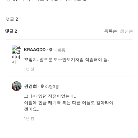
댓글 2
댓글
2
등록순
최신순
KRAAQDD
태화동
꼬렇치. 앞으룬 토스만보기처럼 적립해야 됨.
1년 전
권경희
야탑3동
그나마 있던 장점이었는데..
이참에 현금 캐쉬백 되는 다른 어플로 갈아타야
겠어요..
1년 전