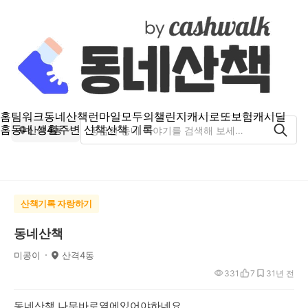
홈
팀워크
동네산책
런마일
모두의챌린지
캐시로또
보험
캐시딜
홈
동네 생활
주변 산책
산책 기록
산격4동
산책기록 자랑하기
동네산책
미콩이
산격4동
331
7
3
1년 전
동네산책 나무바로옆에있어야하네요....