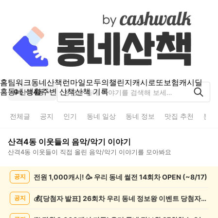
홈
팀워크
동네산책
런마일
모두의챌린지
캐시로또
보험
캐시딜
홈
동네 생활
주변 산책
산책 기록
산격4동
전체글
공지
인기
동네 일상
동네 정보
맛집 추천
분실
산격4동
이웃들의
음악/악기
이야기
산격4동
이웃들이 직접 올린
음악/악기
이야기를 모아봐요
산
전원 1,000캐시! 🥳 우리 동네 썰전 14회차 OPEN (~8/17)
공지
격
4
동
💰[당첨자 발표] 26회차 우리 동네 정보왕 이벤트 당첨자를 발표합니다!
공지
음
악/