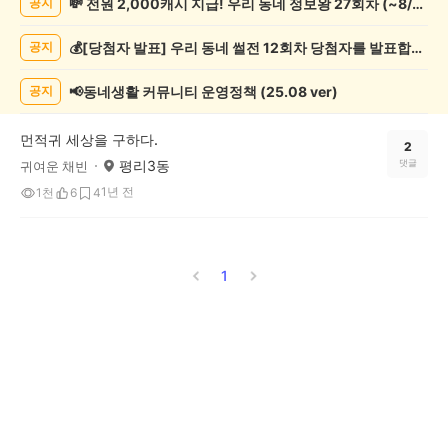
💸 전원 2,000캐시 지급! 우리 동네 정보왕 27회차 (~8/10)
공지
악
기
💰[당첨자 발표] 우리 동네 썰전 12회차 당첨자를 발표합니다!
공지
게
시
글
📢동네생활 커뮤니티 운영정책 (25.08 ver)
공지
목
록
먼적귀 세상을 구하다.
2
평리3동
댓글
귀여운 채빈
1년 전
1천
6
4
1