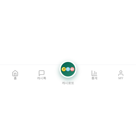
7
21
42
홈
캐시톡
통계
MY
캐시로또