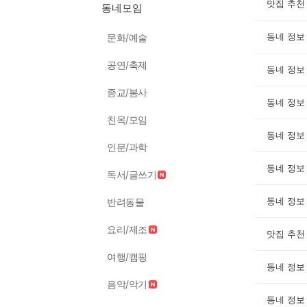
맛집 추천
동네모임
동네 정보
문화/예술
공연/축제
동네 정보
종교/봉사
동네 정보
친목/모임
동네 정보
인문/과학
동네 정보
독서/글쓰기
동네 정보
반려동물
요리/제조
맛집 추천
여행/캠핑
동네 정보
음악/악기
동네 정보