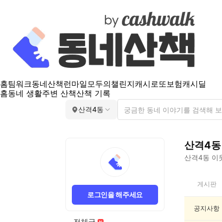
홈
팀워크
동네산책
런마일
모두의챌린지
캐시로또
보험
캐시딜
홈
동네 생활
주변 산책
산책 기록
산격4동
산격4동
산격4동
이웃
산
게시판
격
로그인을 해주세요
4
동
공지사항
인
전체글