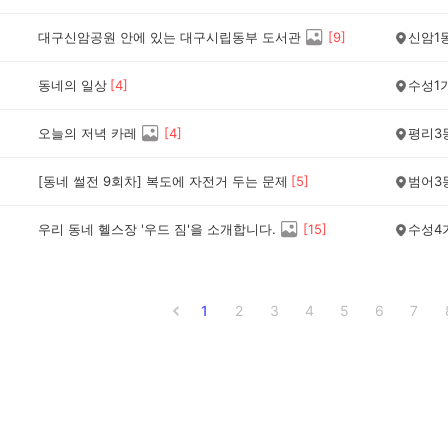
대구신암공원 안에 있는 대구시립동부 도서관
[
9
]
신암1
동네의 일상
[
4
]
수성1
오늘의 저녁 카레
[
4
]
평리3
[동네 썰전 9회차] 복도에 자전거 두는 문제
[
5
]
범어3
우리 동네 헬스장 '우드 짐'을 소개합니다.
[
15
]
수성4
1
2
3
4
5
6
7