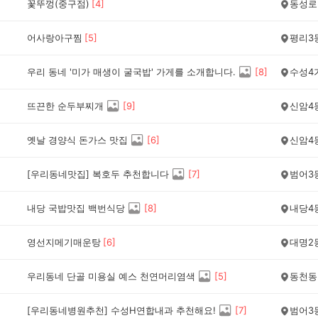
꽃뚜껑(중구점)
[
4
]
동성로
어사랑아구찜
[
5
]
평리3
우리 동네 '미가 매생이 굴국밥' 가게를 소개합니다.
[
8
]
수성4
뜨끈한 순두부찌개
[
9
]
신암4
옛날 경양식 돈가스 맛집
[
6
]
신암4
[우리동네맛집] 복호두 추천합니다
[
7
]
범어3
내당 국밥맛집 백번식당
[
8
]
내당4
영선지메기매운탕
[
6
]
대명2
우리동네 단골 미용실 예스 천연머리염색
[
5
]
동천동
[우리동네병원추천] 수성H연합내과 추천해요!
[
7
]
범어3