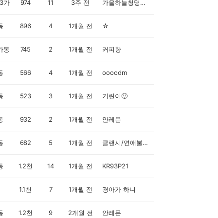
3가
974
11
3주 전
가을하늘청명시원시은하은
동
896
4
1개월 전
☆
가동
745
2
1개월 전
커피향
동
566
4
1개월 전
oooodm
동
523
3
1개월 전
기린이🙂
동
932
2
1개월 전
안레몬
동
682
5
1개월 전
클랜시/연애불가촉천민
동
1.2천
14
1개월 전
KR93P21
1.1천
7
1개월 전
경아가 하니
동
1.2천
9
2개월 전
안레몬