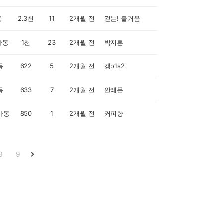
동
2.3천
11
2개월 전
걷는! 즐거움
가동
1천
23
2개월 전
박지훈
동
622
5
2개월 전
갱o1s2
동
633
7
2개월 전
안레몬
가동
850
1
2개월 전
커피향
8
9