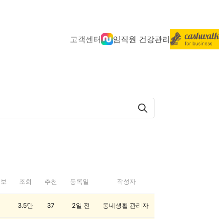
고객센터
임직원 건강관리
정보
조회
추천
등록일
작성자
3.5만
37
2일 전
동네생활 관리자