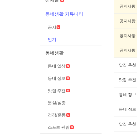
기
글
공지사항
게
동네생활 커뮤니티
시
공지사항
글
공지
목
록
공지사항
인기
공지사항
동네생활
맛집 추천
동네 일상
동네 정보
맛집 추천
맛집 추천
동네 정보
분실/실종
동네 정보
건강/운동
맛집 추천
스포츠 관람