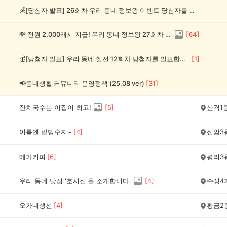
💰[당첨자 발표] 26회차 우리 동네 정보왕 이벤트 당첨자를 발표합니다!
💸 전원 2,000캐시 지급! 우리 동네 정보왕 27회차 (~8/10)
[
64
]
💰[당첨자 발표] 우리 동네 썰전 12회차 당첨자를 발표합니다!
[
1
]
📢동네생활 커뮤니티 운영정책 (25.08 ver)
[
31
]
잔치국수는 이집이 최고!
[
5
]
산격1
여름엔 팥빙수지~
[
4
]
신암3
메가커피
[
6
]
평리3
우리 동네 맛집 '호시절'을 소개합니다.
[
4
]
수성4
오가네생선
[
4
]
황금2