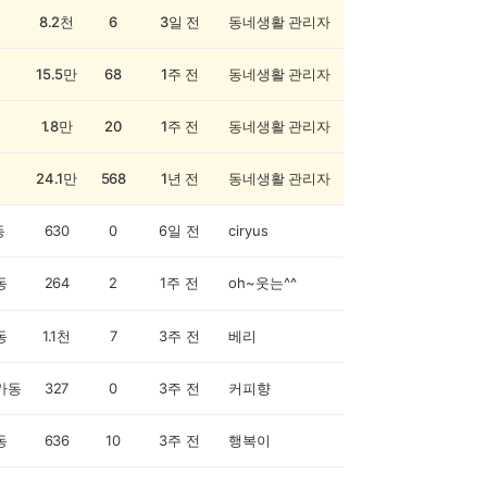
8.2천
6
3일 전
동네생활 관리자
15.5만
68
1주 전
동네생활 관리자
1.8만
20
1주 전
동네생활 관리자
24.1만
568
1년 전
동네생활 관리자
동
630
0
6일 전
ciryus
동
264
2
1주 전
oh~웃는^^
동
1.1천
7
3주 전
베리
가동
327
0
3주 전
커피향
동
636
10
3주 전
행복이