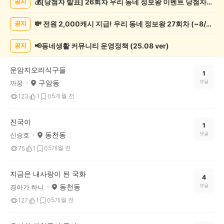
💰[당첨자 발표] 26회차 우리 동네 정보왕 이벤트 당첨자를 발표합니다!
공지
물
게
💸 전원 2,000캐시 지급! 우리 동네 정보왕 27회차 (~8/10)
공지
시
글
목
📢동네생활 커뮤니티 운영정책 (25.08 ver)
공지
록
운암지오리식구들
1
구암동
댓글
까꿍
5개월 전
123
1
0
진국이
1
동천동
댓글
신승호
5개월 전
75
1
0
지금은 내사랑이 된 국화
4
동천동
댓글
경아가 하니
5개월 전
127
1
0