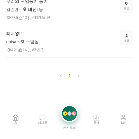
우리의 귀염둥이 둥이
0
태전1동
댓글
김준연
11개월 전
735
13
6
리치왕!!
2
구암동
댓글
oaisa
2년 전
421
14
8
1
7
21
42
홈
캐시톡
통계
MY
캐시로또