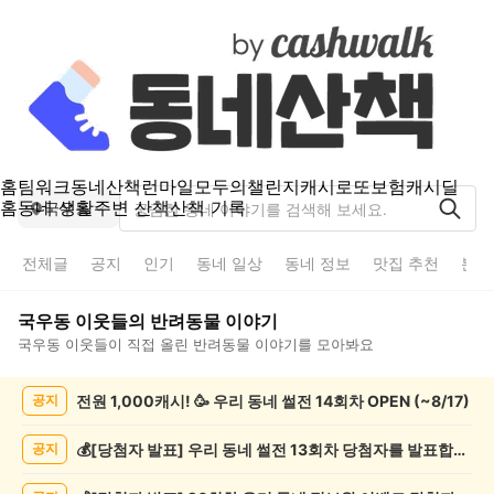
홈
팀워크
동네산책
런마일
모두의챌린지
캐시로또
보험
캐시딜
홈
동네 생활
주변 산책
산책 기록
국우동
전체글
공지
인기
동네 일상
동네 정보
맛집 추천
분실
국우동
이웃들의
반려동물
이야기
국우동
이웃들이 직접 올린
반려동물
이야기를 모아봐요
국
전원 1,000캐시! 🥳 우리 동네 썰전 14회차 OPEN (~8/17)
공지
우
동
반
💰[당첨자 발표] 우리 동네 썰전 13회차 당첨자를 발표합니다!
공지
려
동