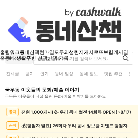
홈
팀워크
동네산책
런마일
모두의챌린지
캐시로또
보험
캐시딜
홈
동네 생활
주변 산책
산책 기록
국우동
전체글
공지
인기
동네 일상
동네 정보
맛집 추천
분실
국우동
이웃들의
문화/예술
이야기
국우동
이웃들이 직접 올린
문화/예술
이야기를 모아봐요
국
전원 1,000캐시! 🥳 우리 동네 썰전 14회차 OPEN (~8/17)
공지
우
동
문
💰[당첨자 발표] 26회차 우리 동네 정보왕 이벤트 당첨자를 발표합니다!
공지
화/
예