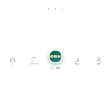
1
7
21
42
홈
캐시톡
통계
MY
캐시로또