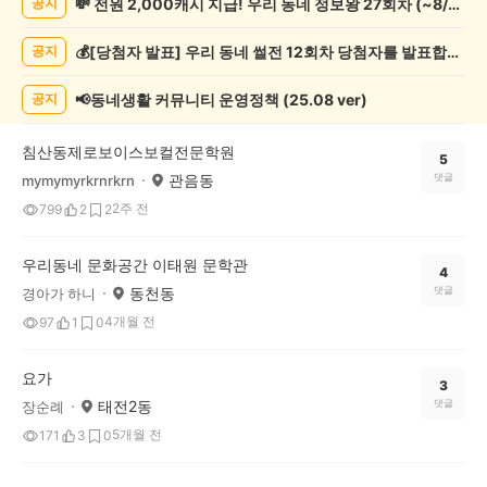
💸 전원 2,000캐시 지급! 우리 동네 정보왕 27회차 (~8/10)
공지
술
게
💰[당첨자 발표] 우리 동네 썰전 12회차 당첨자를 발표합니다!
공지
시
글
목
📢동네생활 커뮤니티 운영정책 (25.08 ver)
공지
록
침산동제로보이스보컬전문학원
5
관음동
댓글
mymymyrkrnrkrn
2주 전
799
2
2
우리동네 문화공간 이태원 문학관
4
동천동
댓글
경아가 하니
4개월 전
97
1
0
요가
3
태전2동
댓글
장순례
5개월 전
171
3
0