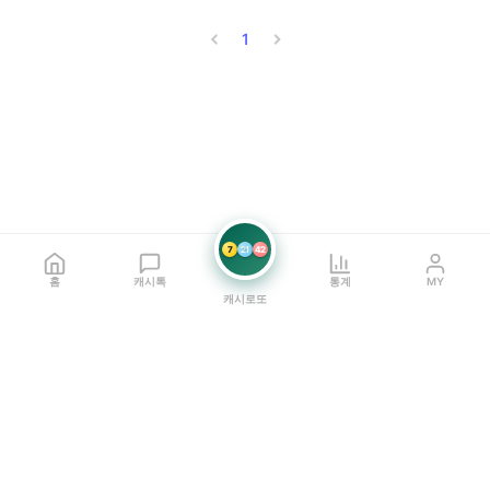
1
7
21
42
홈
캐시톡
통계
MY
캐시로또