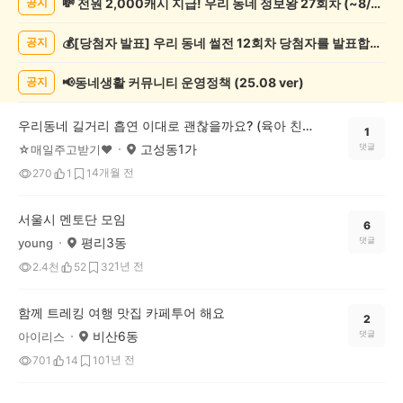
💸 전원 2,000캐시 지급! 우리 동네 정보왕 27회차 (~8/10)
공지
임
게
💰[당첨자 발표] 우리 동네 썰전 12회차 당첨자를 발표합니다!
공지
시
글
목
📢동네생활 커뮤니티 운영정책 (25.08 ver)
공지
록
우리동네 길거리 흡연 이대로 괜찮을까요? (육아 친구 구함)
1
고성동1가
댓글
☆매일주고받기❤️
4개월 전
270
1
1
서울시 멘토단 모임
6
평리3동
댓글
young
1년 전
2.4천
52
32
함께 트레킹 여행 맛집 카페투어 해요
2
비산6동
댓글
아이리스
1년 전
701
14
10