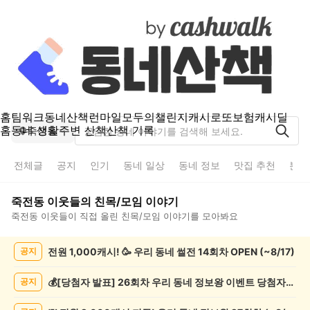
홈
팀워크
동네산책
런마일
모두의챌린지
캐시로또
보험
캐시딜
홈
동네 생활
주변 산책
산책 기록
죽전동
전체글
공지
인기
동네 일상
동네 정보
맛집 추천
분실
죽전동
이웃들의
친목/모임
이야기
죽전동
이웃들이 직접 올린
친목/모임
이야기를 모아봐요
죽
전원 1,000캐시! 🥳 우리 동네 썰전 14회차 OPEN (~8/17)
공지
전
동
친
💰[당첨자 발표] 26회차 우리 동네 정보왕 이벤트 당첨자를 발표합니다!
공지
목/
모