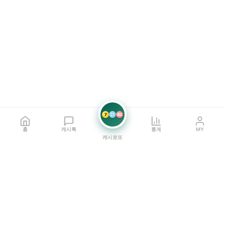
7
21
42
홈
캐시톡
통계
MY
캐시로또