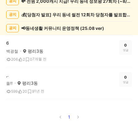
💸 전원 2,000캐시 지급! 우리 동네 정보왕 27회차 (~8/10)
공지
쓰
기
💰[당첨자 발표] 우리 동네 썰전 12회차 당첨자를 발표합니다!
공지
게
시
글
📢동네생활 커뮤니티 운영정책 (25.08 ver)
공지
목
록
6
0
평리3동
댓글
백광철
7개월 전
206
2
0
,.
0
평리3동
댓글
쏠!!
1년 전
599
20
9
1