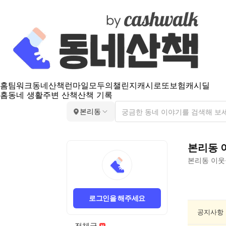
홈
팀워크
동네산책
런마일
모두의챌린지
캐시로또
보험
캐시딜
홈
동네 생활
주변 산책
산책 기록
본리동
본리동
본리동
이웃
본
리
로그인을 해주세요
동
친
공지사항
목/
전체글