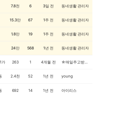
7.8천
6
3일 전
동네생활 관리자
15.3만
67
1주 전
동네생활 관리자
1.8만
19
1주 전
동네생활 관리자
24만
568
1년 전
동네생활 관리자
1가
263
1
4개월 전
☆매일주고받기❤️
동
2.4천
52
1년 전
young
동
692
14
1년 전
아이리스