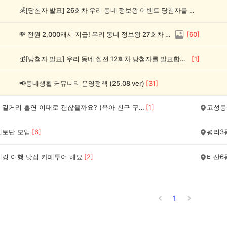
💰[당첨자 발표] 26회차 우리 동네 정보왕 이벤트 당첨자를 발표합니다!
💸 전원 2,000캐시 지급! 우리 동네 정보왕 27회차 (~8/10)
[
60
]
💰[당첨자 발표] 우리 동네 썰전 12회차 당첨자를 발표합니다!
[
1
]
📢동네생활 커뮤니티 운영정책 (25.08 ver)
[
31
]
우리동네 길거리 흡연 이대로 괜찮을까요? (육아 친구 구함)
[
1
]
고성동
멘토단 모임
[
6
]
평리3
레킹 여행 맛집 카페투어 해요
[
2
]
비산6
1