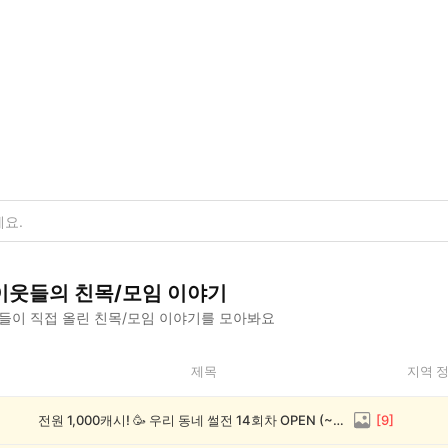
이웃들의
친목/모임
이야기
들이 직접 올린
친목/모임
이야기를 모아봐요
제목
지역 
전원 1,000캐시! 🥳 우리 동네 썰전 14회차 OPEN (~8/17)
[
9
]