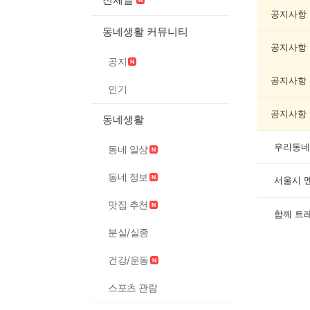
모
임
공지사항
게
동네생활 커뮤니티
시
공지사항
글
공지
목
록
공지사항
인기
공지사항
동네생활
동네 일상
동네 정보
서울시 
맛집 추천
함께 트
분실/실종
건강/운동
스포츠 관람