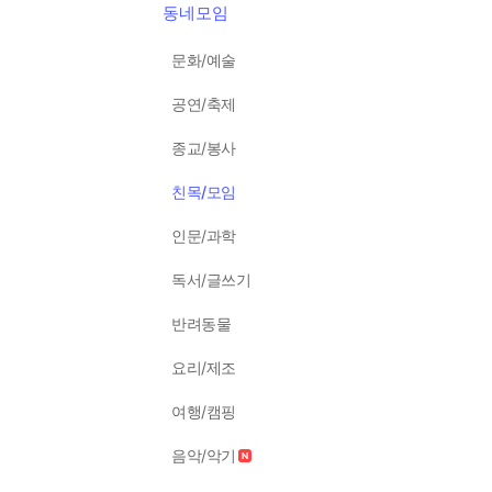
동네모임
문화/예술
공연/축제
종교/봉사
친목/모임
인문/과학
독서/글쓰기
반려동물
요리/제조
여행/캠핑
음악/악기