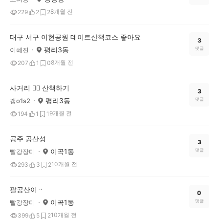
8개월 전
229
2
2
대구 서구 이현공원 데이트산책코스 좋아요
3
평리3동
댓글
이혜진
8개월 전
207
1
0
사거리 🚶‍♀️ 산책하기
3
평리3동
댓글
갱o1s2
9개월 전
194
1
1
공주 공산성
3
이곡1동
댓글
빨강장미
10개월 전
293
3
2
팔공산이ᆢ
0
이곡1동
댓글
빨강장미
10개월 전
399
5
2