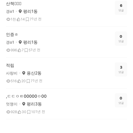
산책🚶🏽‍♀️
6
평리1동
댓글
갱o1
1년 전
1천
14
7
인증ㅎ
0
평리1동
댓글
갱o1
1년 전
996
7
5
적립
3
용산2동
댓글
사랑비
1년 전
516
20
7
,ㄷㄷㅇㅌ00000ㅇ00
0
평리3동
댓글
멋쟁이
1년 전
928
30
10