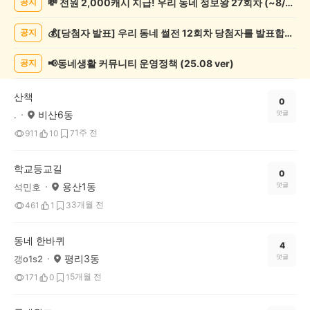
💸 전원 2,000캐시 지급! 우리 동네 정보왕 27회차 (~8/10)
공지
록
자
💰[당첨자 발표] 우리 동네 썰전 12회차 당첨자를 발표합니다!
공지
랑
하
기
📢동네생활 커뮤니티 운영정책 (25.08 ver)
공지
게
시
산책
글
0
비산6동
댓글
.
목
록
1주 전
911
10
7
학교등교길
0
용산1동
댓글
석민호
3개월 전
461
1
3
동네 한바퀴
4
평리3동
댓글
갱o1s2
5개월 전
171
0
1