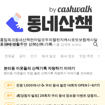
홈
팀워크
동네산책
런마일
모두의챌린지
캐시로또
보험
캐시딜
홈
동네 생활
주변 산책
산책 기록
본리동
전체글
공지
인기
동네 일상
동네 정보
맛집 추천
분실
본리동
이웃들의
산책기록 자랑하기
이야기
본리동
이웃들이 직접 올린
산책기록 자랑하기
이야기를 모아봐요
본
전원 1,000캐시! 🥳 우리 동네 썰전 14회차 OPEN (~8/17)
공지
리
동
산
💰[당첨자 발표] 26회차 우리 동네 정보왕 이벤트 당첨자를 발표합니다!
공지
책
기