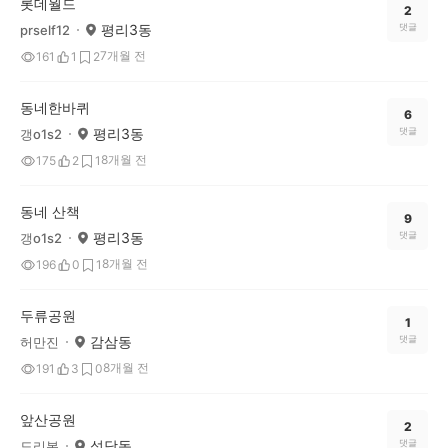
롯데월드
2
평리3동
댓글
prself12
7개월 전
161
1
2
동네한바퀴
6
평리3동
댓글
갱o1s2
8개월 전
175
2
1
동네 산책
9
평리3동
댓글
갱o1s2
8개월 전
196
0
1
두류공원
1
감삼동
댓글
허만진
8개월 전
191
3
0
앞산공원
2
성당동
댓글
도리봉