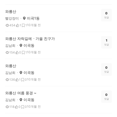
와룡산
0
이곡1동
댓글
빨강장미
10개월 전
454
1
1
와룡산 자락길에ᆢ가을 친구가
1
이곡동
댓글
김남희
10개월 전
154
0
1
와룡산
0
이곡동
댓글
김남희
10개월 전
136
1
0
와룡산 여름 풍경 ~
0
이곡동
댓글
김남희
10개월 전
118
0
0