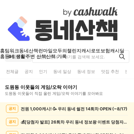
홈
팀워크
동네산책
런마일
모두의챌린지
캐시로또
보험
캐시딜
홈
동네 생활
주변 산책
산책 기록
도원동
전체글
공지
인기
동네 일상
동네 정보
맛집 추천
분실
도원동
이웃들의
게임/오락
이야기
도원동
이웃들이 직접 올린
게임/오락
이야기를 모아봐요
도
전원 1,000캐시! 🥳 우리 동네 썰전 14회차 OPEN (~8/17)
공지
원
동
게
💰[당첨자 발표] 26회차 우리 동네 정보왕 이벤트 당첨자를 발표합니다!
공지
임/
오