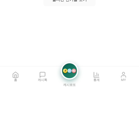
7
21
42
홈
캐시톡
통계
MY
캐시로또