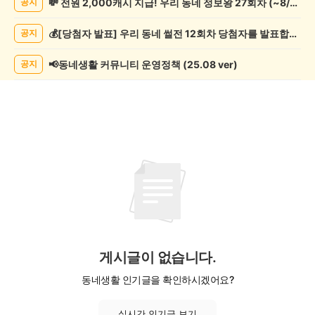
💸 전원 2,000캐시 지급! 우리 동네 정보왕 27회차 (~8/10)
공지
락
게
💰[당첨자 발표] 우리 동네 썰전 12회차 당첨자를 발표합니다!
공지
시
글
목
📢동네생활 커뮤니티 운영정책 (25.08 ver)
공지
록
게시글이 없습니다.
동네생활 인기글을 확인하시겠어요?
실시간 인기글 보기