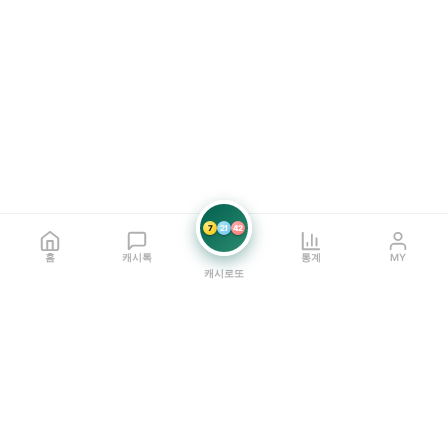
7
21
42
홈
캐시톡
통계
MY
캐시로또