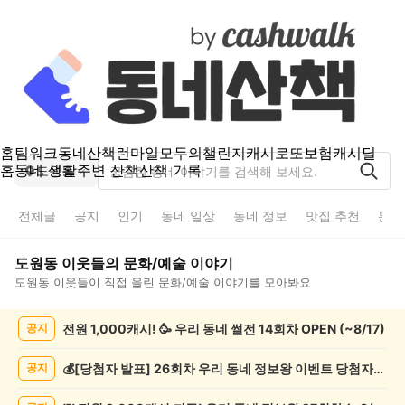
홈
팀워크
동네산책
런마일
모두의챌린지
캐시로또
보험
캐시딜
홈
동네 생활
주변 산책
산책 기록
도원동
전체글
공지
인기
동네 일상
동네 정보
맛집 추천
분실
도원동
이웃들의
문화/예술
이야기
도원동
이웃들이 직접 올린
문화/예술
이야기를 모아봐요
도
전원 1,000캐시! 🥳 우리 동네 썰전 14회차 OPEN (~8/17)
공지
원
동
문
💰[당첨자 발표] 26회차 우리 동네 정보왕 이벤트 당첨자를 발표합니다!
공지
화/
예