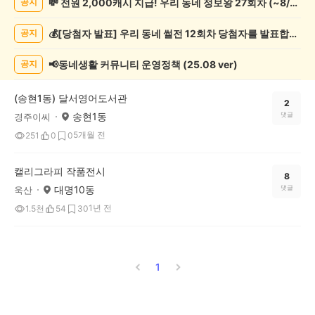
💸 전원 2,000캐시 지급! 우리 동네 정보왕 27회차 (~8/10)
공지
술
게
💰[당첨자 발표] 우리 동네 썰전 12회차 당첨자를 발표합니다!
공지
시
글
목
📢동네생활 커뮤니티 운영정책 (25.08 ver)
공지
록
(송현1동) 달서영어도서관
2
송현1동
댓글
경주이씨
5개월 전
251
0
0
캘리그라피 작품전시
8
대명10동
댓글
욱산
1년 전
1.5천
54
30
1