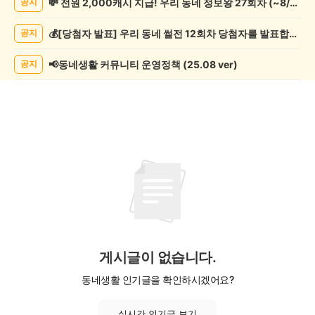
💸 전원 2,000캐시 지급! 우리 동네 정보왕 27회차 (~8/10)
공지
사
게
💰[당첨자 발표] 우리 동네 썰전 12회차 당첨자를 발표합니다!
공지
시
글
목
📢동네생활 커뮤니티 운영정책 (25.08 ver)
공지
록
게시글이 없습니다.
동네생활 인기글을 확인하시겠어요?
실시간 인기글 보기