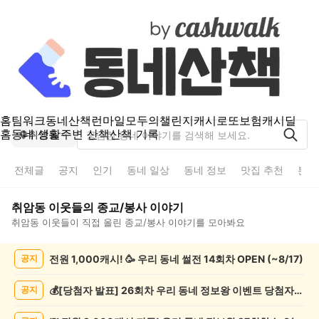
홈
팀워크
동네산책
런마일
모두의챌린지
캐시로또
보험
캐시딜
홈
동네 생활
주변 산책
산책 기록
취암동
전체글
공지
인기
동네 일상
동네 정보
맛집 추천
분실
취암동
이웃들의
종교/봉사
이야기
취암동
이웃들이 직접 올린
종교/봉사
이야기를 모아봐요
취
전원 1,000캐시! 🥳 우리 동네 썰전 14회차 OPEN (~8/17)
공지
암
동
종
💰[당첨자 발표] 26회차 우리 동네 정보왕 이벤트 당첨자를 발표합니다!
공지
교/
봉