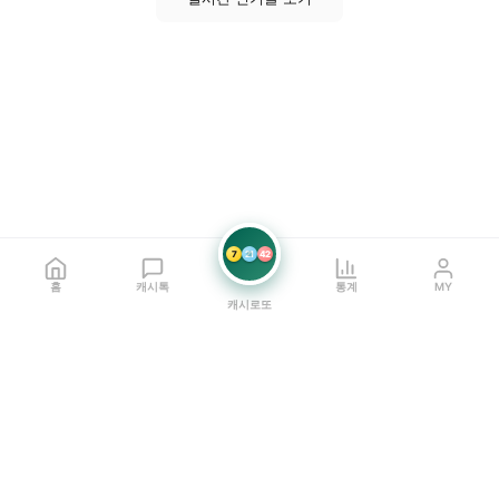
7
21
42
홈
캐시톡
통계
MY
캐시로또