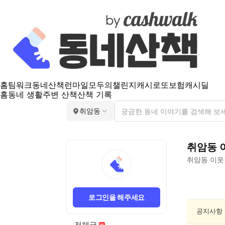
홈
팀워크
동네산책
런마일
모두의챌린지
캐시로또
보험
캐시딜
홈
동네 생활
주변 산책
산책 기록
취암동
취암동
취암동
이웃
취
암
로그인을 해주세요
동
동
공지사항
네
전체글