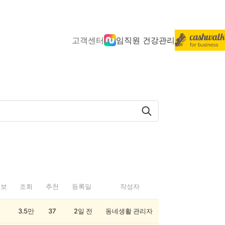
고객센터
임직원 건강관리
정보
조회
추천
등록일
작성자
3.5만
37
2일 전
동네생활 관리자