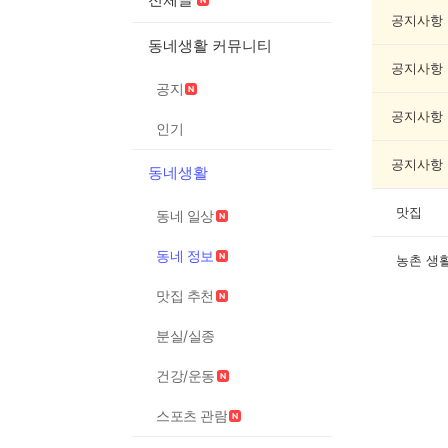
정
보
공지사항
게
동네생활 커뮤니티
시
공지사항
글
공지
목
록
공지사항
인기
공지사항
동네생활
맛집
동네 일상
동네 정보
농촌 생
맛집 추천
분실/실종
건강/운동
스포츠 관람