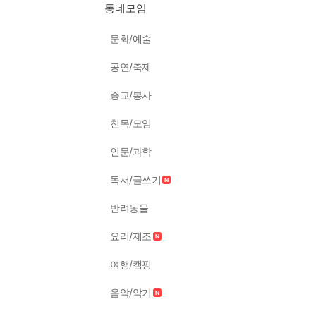
동네모임
문화/예술
공연/축제
종교/봉사
친목/모임
인문/과학
독서/글쓰기
반려동물
요리/제조
여행/캠핑
음악/악기