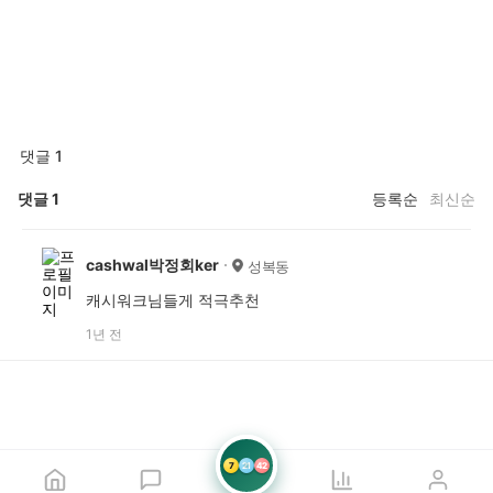
댓글 1
댓글
1
등록순
최신순
cashwal박정회ker
성복동
캐시워크님들게 적극추천
1년 전
7
21
42