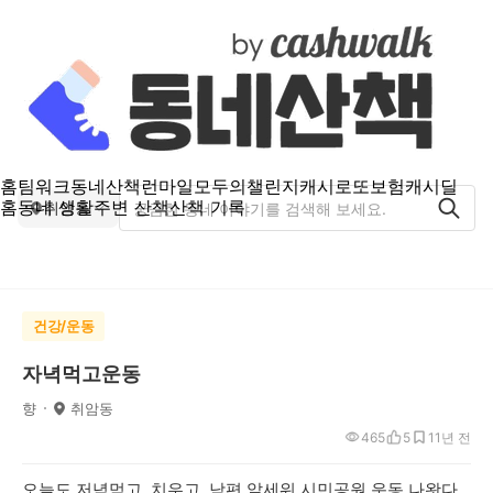
홈
팀워크
동네산책
런마일
모두의챌린지
캐시로또
보험
캐시딜
홈
동네 생활
주변 산책
산책 기록
취암동
건강/운동
자녁먹고운동
향
취암동
465
5
1
1년 전
오늘도 저녁먹고 치우고 남편 앞세워 시민공원 운동 나왓다