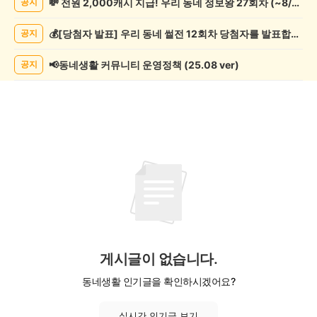
💸 전원 2,000캐시 지급! 우리 동네 정보왕 27회차 (~8/10)
공지
임
게
💰[당첨자 발표] 우리 동네 썰전 12회차 당첨자를 발표합니다!
공지
시
글
목
📢동네생활 커뮤니티 운영정책 (25.08 ver)
공지
록
게시글이 없습니다.
동네생활 인기글을 확인하시겠어요?
실시간 인기글 보기