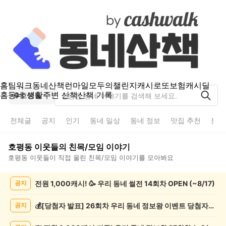
홈
팀워크
동네산책
런마일
모두의챌린지
캐시로또
보험
캐시딜
홈
동네 생활
주변 산책
산책 기록
호평동
전체글
공지
인기
동네 일상
동네 정보
맛집 추천
분실
호평동
이웃들의
친목/모임
이야기
호평동
이웃들이 직접 올린
친목/모임
이야기를 모아봐요
호
전원 1,000캐시! 🥳 우리 동네 썰전 14회차 OPEN (~8/17)
공지
평
동
친
💰[당첨자 발표] 26회차 우리 동네 정보왕 이벤트 당첨자를 발표합니다!
공지
목/
모