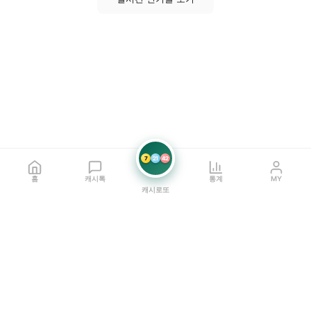
7
21
42
홈
캐시톡
통계
MY
캐시로또