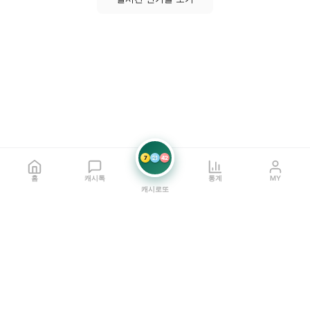
7
21
42
홈
캐시톡
통계
MY
캐시로또