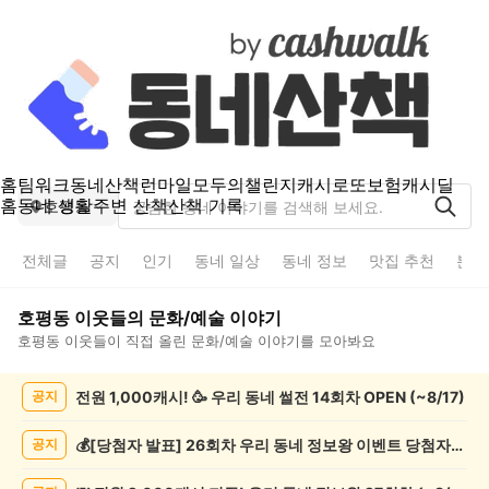
홈
팀워크
동네산책
런마일
모두의챌린지
캐시로또
보험
캐시딜
홈
동네 생활
주변 산책
산책 기록
호평동
전체글
공지
인기
동네 일상
동네 정보
맛집 추천
분실
호평동
이웃들의
문화/예술
이야기
호평동
이웃들이 직접 올린
문화/예술
이야기를 모아봐요
호
전원 1,000캐시! 🥳 우리 동네 썰전 14회차 OPEN (~8/17)
공지
평
동
문
💰[당첨자 발표] 26회차 우리 동네 정보왕 이벤트 당첨자를 발표합니다!
공지
화/
예