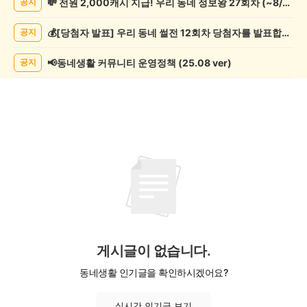
💸 전원 2,000캐시 지급! 우리 동네 정보왕 27회차 (~8/10)
공지
술
게
💰[당첨자 발표] 우리 동네 썰전 12회차 당첨자를 발표합니다!
공지
시
글
목
📢동네생활 커뮤니티 운영정책 (25.08 ver)
공지
록
게시글이 없습니다.
동네생활 인기글을 확인하시겠어요?
실시간 인기글 보기