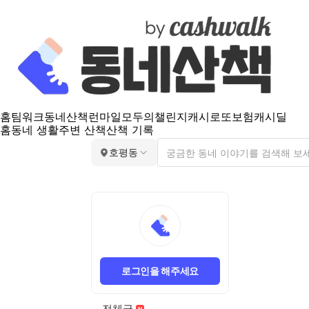
홈
팀워크
동네산책
런마일
모두의챌린지
캐시로또
보험
캐시딜
홈
동네 생활
주변 산책
산책 기록
호평동
로그인을 해주세요
전체글