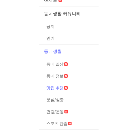
동네생활 커뮤니티
공지
인기
동네생활
동네 일상
동네 정보
맛집 추천
분실/실종
건강/운동
스포츠 관람