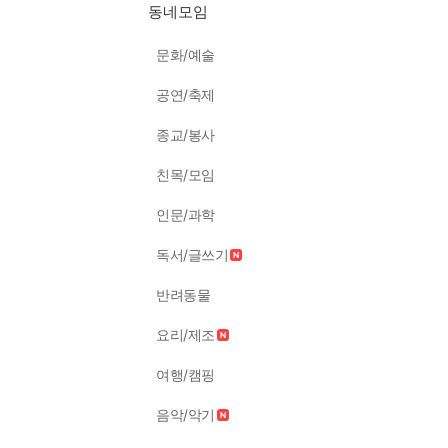
동네모임
문화/예술
공연/축제
종교/봉사
친목/모임
인문/과학
독서/글쓰기
반려동물
요리/제조
여행/캠핑
음악/악기