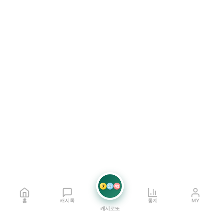
7
21
42
홈
캐시톡
통계
MY
캐시로또