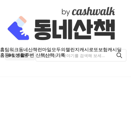
홈
팀워크
동네산책
런마일
모두의챌린지
캐시로또
보험
캐시딜
홈
동네 생활
주변 산책
산책 기록
빛가람동