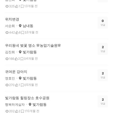
3개월 전
325
1
1
위치변경
0
남내동
댓글
서순희
3개월 전
442
8
5
우리동네 벚꽃 명소 🌸농업기술원🌸
2
빛가람동
댓글
김진희
4개월 전
166
2
0
귀여운 강아지
2
빛가람동
댓글
졍효인
5개월 전
270
1
0
빛가람동 힐링장소 호수공원
2
빛가람동
댓글
행복하게살자
10개월 전
202
2
1