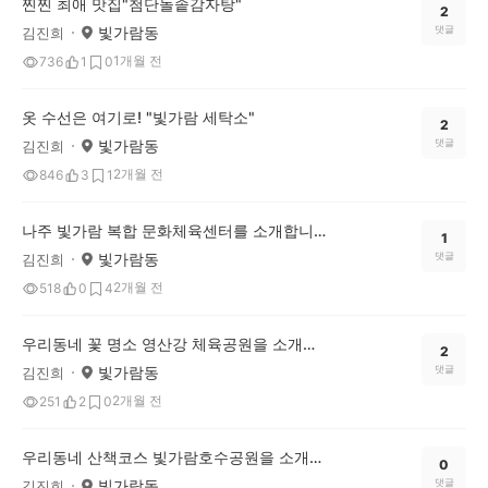
찐찐 최애 맛집"첨단돌솥감자탕"
2
빛가람동
댓글
김진희
1개월 전
736
1
0
옷 수선은 여기로! "빛가람 세탁소"
2
빛가람동
댓글
김진희
2개월 전
846
3
1
나주 빛가람 복합 문화체육센터를 소개합니다.
1
빛가람동
댓글
김진희
2개월 전
518
0
4
우리동네 꽃 명소 영산강 체육공원을 소개합니다
2
빛가람동
댓글
김진희
2개월 전
251
2
0
우리동네 산책코스 빛가람호수공원을 소개해요
0
빛가람동
댓글
김진희