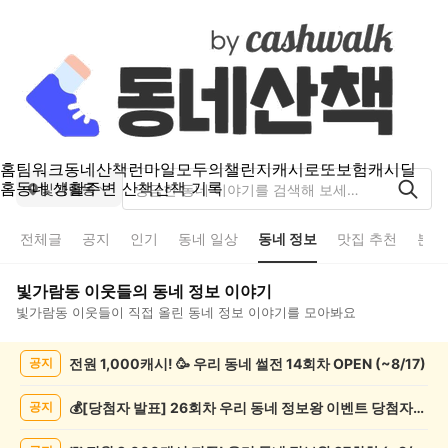
홈
팀워크
동네산책
런마일
모두의챌린지
캐시로또
보험
캐시딜
홈
동네 생활
주변 산책
산책 기록
빛가람동
전체글
공지
인기
동네 일상
동네 정보
맛집 추천
분실
빛가람동
이웃들의
동네 정보
이야기
빛가람동
이웃들이 직접 올린
동네 정보
이야기를 모아봐요
빛
전원 1,000캐시! 🥳 우리 동네 썰전 14회차 OPEN (~8/17)
공지
가
람
동
💰[당첨자 발표] 26회차 우리 동네 정보왕 이벤트 당첨자를 발표합니다!
공지
동
네