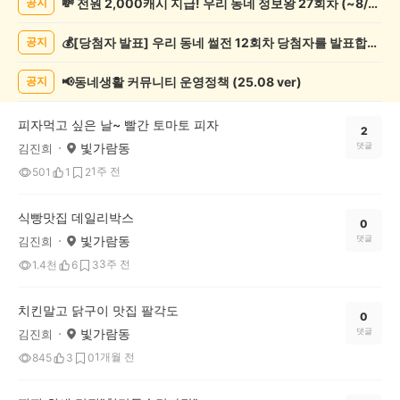
💸 전원 2,000캐시 지급! 우리 동네 정보왕 27회차 (~8/10)
공지
정
보
💰[당첨자 발표] 우리 동네 썰전 12회차 당첨자를 발표합니다!
공지
게
시
글
📢동네생활 커뮤니티 운영정책 (25.08 ver)
공지
목
록
피자먹고 싶은 날~ 빨간 토마토 피자
2
빛가람동
댓글
김진희
1주 전
501
1
2
식빵맛집 데일리박스
0
빛가람동
댓글
김진희
3주 전
1.4천
6
3
치킨말고 닭구이 맛집 팔각도
0
빛가람동
댓글
김진희
1개월 전
845
3
0