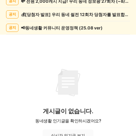
💸 전원 2,000캐시 지급! 우리 동네 정보왕 27회차 (~8/10)
공지
글
게
💰[당첨자 발표] 우리 동네 썰전 12회차 당첨자를 발표합니다!
공지
시
글
목
📢동네생활 커뮤니티 운영정책 (25.08 ver)
공지
록
게시글이 없습니다.
동네생활 인기글을 확인하시겠어요?
실시간 인기글 보기