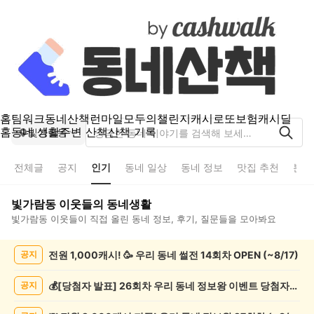
홈
팀워크
동네산책
런마일
모두의챌린지
캐시로또
보험
캐시딜
홈
동네 생활
주변 산책
산책 기록
빛가람동
전체글
공지
인기
동네 일상
동네 정보
맛집 추천
분실
빛가람동
이웃들의 동네생활
빛가람동
이웃들이 직접 올린 동네 정보, 후기, 질문들을 모아봐요
빛
전원 1,000캐시! 🥳 우리 동네 썰전 14회차 OPEN (~8/17)
공지
가
람
동
💰[당첨자 발표] 26회차 우리 동네 정보왕 이벤트 당첨자를 발표합니다!
공지
인
기