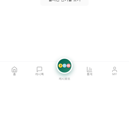
7
21
42
홈
캐시톡
통계
MY
캐시로또