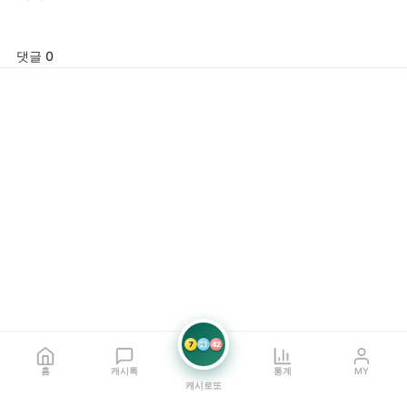
댓글 0
7
21
42
홈
캐시톡
통계
MY
캐시로또