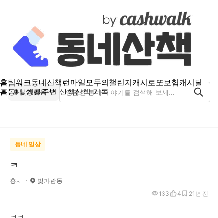
홈
팀워크
동네산책
런마일
모두의챌린지
캐시로또
보험
캐시딜
홈
동네 생활
주변 산책
산책 기록
빛가람동
동네 일상
ㅋ
홍시
빛가람동
133
4
2
1년 전
ㅋㅋ