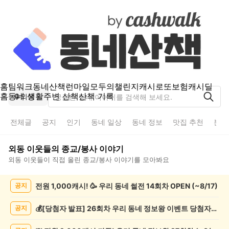
홈
팀워크
동네산책
런마일
모두의챌린지
캐시로또
보험
캐시딜
홈
동네 생활
주변 산책
산책 기록
외동
전체글
공지
인기
동네 일상
동네 정보
맛집 추천
분실
외동
이웃들의
종교/봉사
이야기
외동
이웃들이 직접 올린
종교/봉사
이야기를 모아봐요
외
전원 1,000캐시! 🥳 우리 동네 썰전 14회차 OPEN (~8/17)
공지
동
종
교/
💰[당첨자 발표] 26회차 우리 동네 정보왕 이벤트 당첨자를 발표합니다!
공지
봉
사