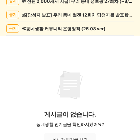
💸 전원 2,000캐시 지급! 우리 동네 정보왕 27회차 (~8/10)
공지
게
시
💰[당첨자 발표] 우리 동네 썰전 12회차 당첨자를 발표합니다!
공지
글
목
록
📢동네생활 커뮤니티 운영정책 (25.08 ver)
공지
게시글이 없습니다.
동네생활 인기글을 확인하시겠어요?
실시간 인기글 보기