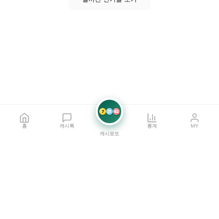
7
21
42
홈
캐시톡
통계
MY
캐시로또