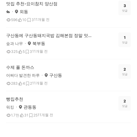
맛집 추천-요이참치 양산점
3
외동
댓글
🐇
11개월 전
596
10
3
구산동에 구산동돼지국밥 김해본점 정말 맛나요!
1
북부동
댓글
숲과 나무
11개월 전
325
5
3
수제 폴 돈까스
2
구산동
댓글
어쩌다 발견한 하루
11개월 전
283
4
2
빵집추천
2
관동동
댓글
워킹
11개월 전
1.7천
31
25