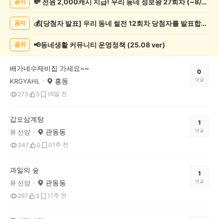
💸 전원 2,000캐시 지급! 우리 동네 정보왕 27회차 (~8/10)
공지
게
시
💰[당첨자 발표] 우리 동네 썰전 12회차 당첨자를 발표합니다!
공지
글
목
록
📢동네생활 커뮤니티 운영정책 (25.08 ver)
공지
배가네수제비집 가세요~~
0
흥동
댓글
KRGYAHL
6일 전
273
5
1
갑오삼계탕
1
관동동
댓글
유 선양
1주 전
347
0
0
과일의 숲
1
관동동
댓글
유 선양
1주 전
297
3
1