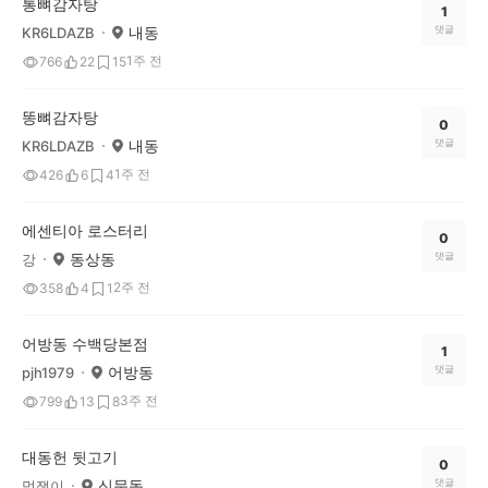
통뼈감자탕
1
내동
댓글
KR6LDAZB
1주 전
766
22
15
똥뼈감자탕
0
내동
댓글
KR6LDAZB
1주 전
426
6
4
에센티아 로스터리
0
동상동
댓글
강
2주 전
358
4
1
어방동 수백당본점
1
어방동
댓글
pjh1979
3주 전
799
13
8
대동헌 뒷고기
0
신문동
댓글
멋쟁이