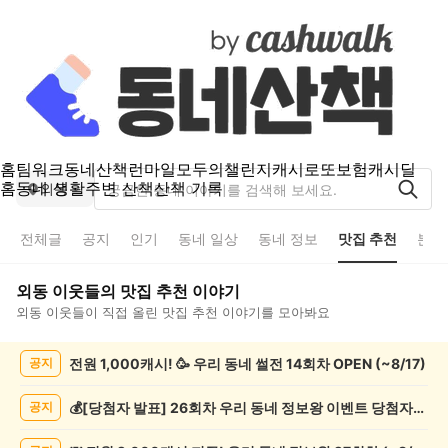
홈
팀워크
동네산책
런마일
모두의챌린지
캐시로또
보험
캐시딜
홈
동네 생활
주변 산책
산책 기록
외동
전체글
공지
인기
동네 일상
동네 정보
맛집 추천
분실
외동
이웃들의
맛집 추천
이야기
외동
이웃들이 직접 올린
맛집 추천
이야기를 모아봐요
외
전원 1,000캐시! 🥳 우리 동네 썰전 14회차 OPEN (~8/17)
공지
동
맛
집
💰[당첨자 발표] 26회차 우리 동네 정보왕 이벤트 당첨자를 발표합니다!
공지
추
천