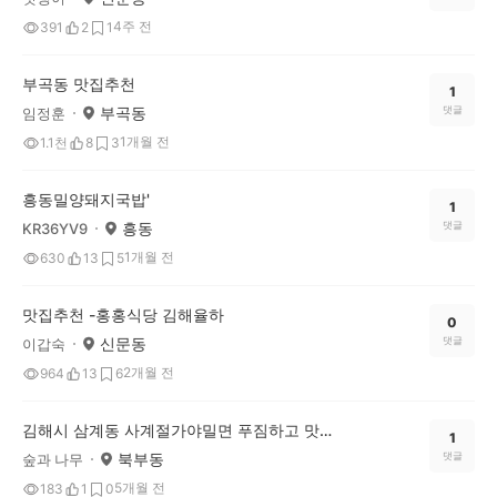
4주 전
391
2
1
부곡동 맛집추천
1
부곡동
댓글
임정훈
1개월 전
1.1천
8
3
흥동밀양돼지국밥'
1
흥동
댓글
KR36YV9
1개월 전
630
13
5
맛집추천 -홍홍식당 김해율하
0
신문동
댓글
이갑숙
2개월 전
964
13
6
김해시 삼계동 사계절가야밀면 푸짐하고 맛나요!
1
북부동
댓글
숲과 나무
5개월 전
183
1
0