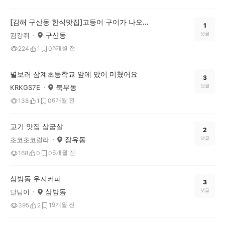
[김해 구산동 한식맛집]고등어 구이가 나오는 건강 비빔밥 정식입니다.
1
구산동
댓글
김강쥐
6개월 전
224
1
0
별보러 삼계초등학교 앞에 맜이 미쳤어요
3
북부동
댓글
KRKGS7E
6개월 전
138
1
0
고기 맛집 삼굽살
2
장유동
댓글
초코초코랄라
6개월 전
168
0
0
삼방동 우지커피
3
삼방동
댓글
달님이
9개월 전
395
2
1