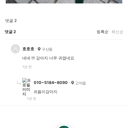
댓글 2
댓글
2
등록순
최신순
호호호
구산동
네네 !!! 강아지 너무 귀엽네요
1년 전
010~5184~8090
고아읍
귀욤이강아지
1년 전