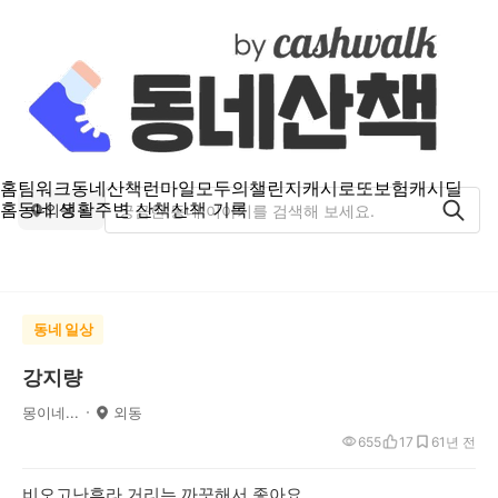
홈
팀워크
동네산책
런마일
모두의챌린지
캐시로또
보험
캐시딜
홈
동네 생활
주변 산책
산책 기록
외동
동네 일상
강지량
몽이네...
외동
655
17
6
1년 전
비오고난후라 거리는 까끗해서 좋아요