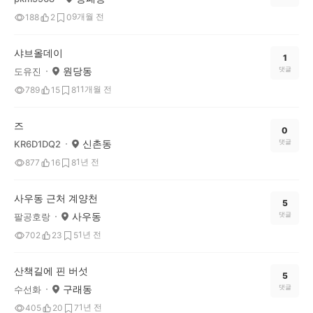
9개월 전
188
2
0
샤브올데이
1
원당동
댓글
도유진
11개월 전
789
15
8
즈
0
신촌동
댓글
KR6D1DQ2
1년 전
877
16
8
사우동 근처 계양천
5
사우동
댓글
팔공호랑
1년 전
702
23
5
산책길에 핀 버섯
5
구래동
댓글
수선화
1년 전
405
20
7