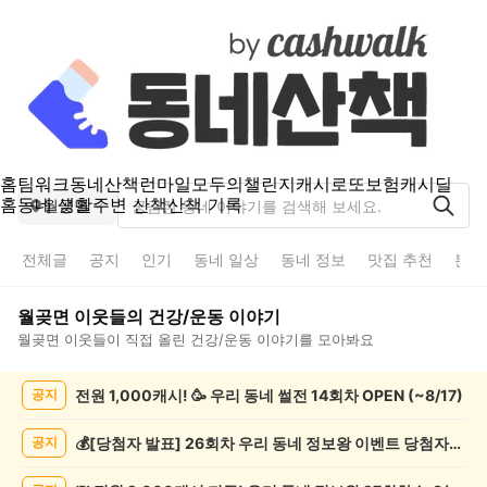
홈
팀워크
동네산책
런마일
모두의챌린지
캐시로또
보험
캐시딜
홈
동네 생활
주변 산책
산책 기록
월곶면
전체글
공지
인기
동네 일상
동네 정보
맛집 추천
분실
월곶면
이웃들의
건강/운동
이야기
월곶면
이웃들이 직접 올린
건강/운동
이야기를 모아봐요
월
전원 1,000캐시! 🥳 우리 동네 썰전 14회차 OPEN (~8/17)
공지
곶
면
건
💰[당첨자 발표] 26회차 우리 동네 정보왕 이벤트 당첨자를 발표합니다!
공지
강/
운