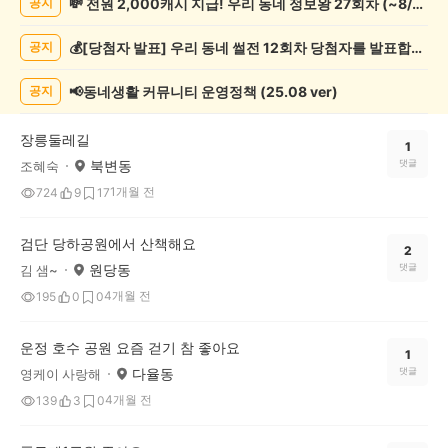
💸 전원 2,000캐시 지급! 우리 동네 정보왕 27회차 (~8/10)
공지
동
게
💰[당첨자 발표] 우리 동네 썰전 12회차 당첨자를 발표합니다!
공지
시
글
목
📢동네생활 커뮤니티 운영정책 (25.08 ver)
공지
록
장릉둘레길
1
북변동
댓글
조혜숙
1개월 전
724
9
17
검단 당하공원에서 산책해요
2
원당동
댓글
김 샘~
4개월 전
195
0
0
운정 호수 공원 요즘 걷기 참 좋아요
1
다율동
댓글
영케이 사랑해
4개월 전
139
3
0