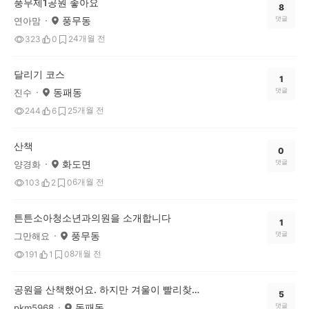
풍무제1공원 좋아요
8
풍무동
댓글
연아맘
4개월 전
323
0
2
달리기 코스
1
동패동
댓글
진수
5개월 전
244
6
2
산책
0
화도면
댓글
양경화
6개월 전
103
2
0
튼튼소아청소년과의원을 소개합니다
1
풍무동
댓글
그만해요
8개월 전
191
1
0
공원을 산책했어요. 하지만 겨울이 빨리찾아왔내요
5
동패동
댓글
pkm5968