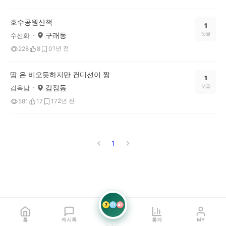
호수공원산책
1
구래동
댓글
수선화
1년 전
228
8
0
땀 은 비오듯하지만 컨디션이 짱
1
감정동
댓글
김옥남
2년 전
581
17
17
1
7
21
42
홈
캐시톡
통계
MY