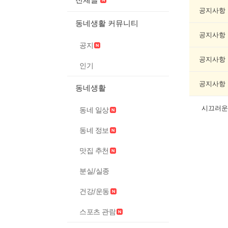
축
제
공지사항
게
동네생활 커뮤니티
시
공지사항
글
공지
목
록
공지사항
인기
공지사항
동네생활
시끄러운
동네 일상
동네 정보
맛집 추천
분실/실종
건강/운동
스포츠 관람