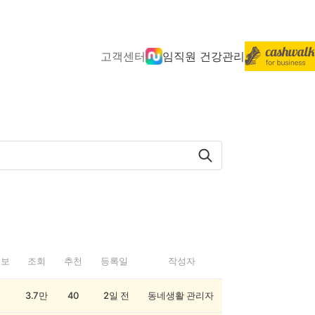
고객센터
임직원 건강관리
정보
조회
추천
등록일
작성자
3.7만
40
2일 전
동네생활 관리자