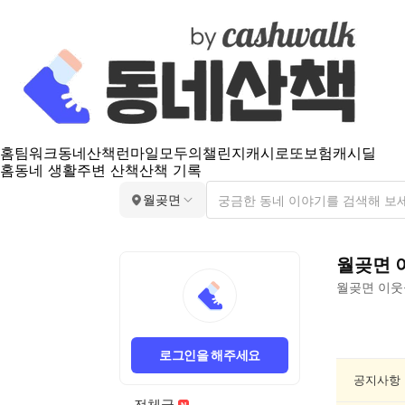
홈
팀워크
동네산책
런마일
모두의챌린지
캐시로또
보험
캐시딜
홈
동네 생활
주변 산책
산책 기록
월곶면
월곶면
월곶면
이웃
월
곶
로그인을 해주세요
면
공
공지사항
연/
전체글