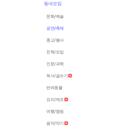
동네모임
문화/예술
공연/축제
종교/봉사
친목/모임
인문/과학
독서/글쓰기
반려동물
요리/제조
여행/캠핑
음악/악기