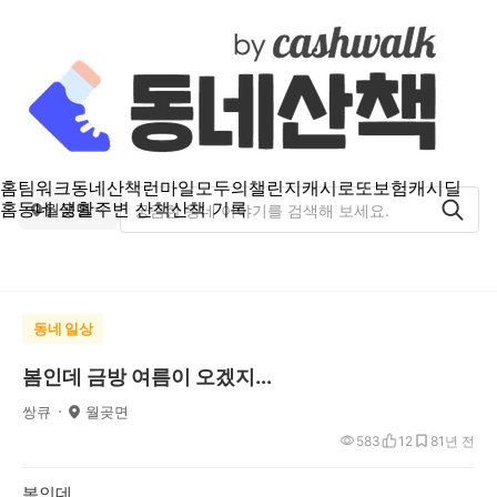
홈
팀워크
동네산책
런마일
모두의챌린지
캐시로또
보험
캐시딜
홈
동네 생활
주변 산책
산책 기록
월곶면
동네 일상
봄인데 금방 여름이 오겠지...
쌍큐
월곶면
583
12
8
1년 전
봄인데