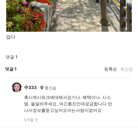
덥다
댓글 1
댓글
1
등록순
최신순
주333
통진읍
혹시케시워크에대해서걷기나. 혜택이나. 시스
뎀. 을알려주세요. 여긴통진인데궁금합니다 만
나서정보를듣고싶어요아는사람이없어요
5개월 전