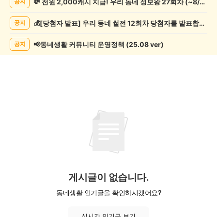
💸 전원 2,000캐시 지급! 우리 동네 정보왕 27회차 (~8/10)
공지
기
게
💰[당첨자 발표] 우리 동네 썰전 12회차 당첨자를 발표합니다!
공지
시
글
목
📢동네생활 커뮤니티 운영정책 (25.08 ver)
공지
록
게시글이 없습니다.
동네생활 인기글을 확인하시겠어요?
실시간 인기글 보기