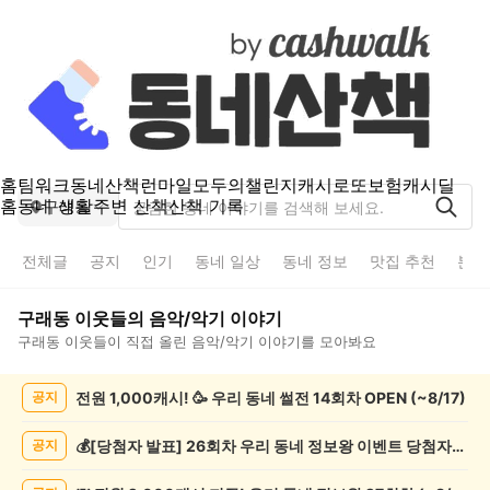
홈
팀워크
동네산책
런마일
모두의챌린지
캐시로또
보험
캐시딜
홈
동네 생활
주변 산책
산책 기록
구래동
전체글
공지
인기
동네 일상
동네 정보
맛집 추천
분실
구래동
이웃들의
음악/악기
이야기
구래동
이웃들이 직접 올린
음악/악기
이야기를 모아봐요
구
전원 1,000캐시! 🥳 우리 동네 썰전 14회차 OPEN (~8/17)
공지
래
동
음
💰[당첨자 발표] 26회차 우리 동네 정보왕 이벤트 당첨자를 발표합니다!
공지
악/
악