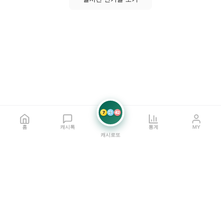
7
21
42
홈
캐시톡
통계
MY
캐시로또