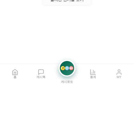
7
21
42
홈
캐시톡
통계
MY
캐시로또