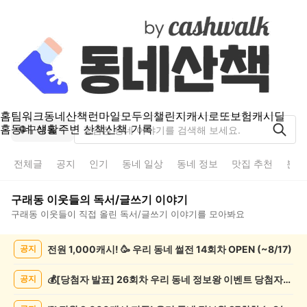
홈
팀워크
동네산책
런마일
모두의챌린지
캐시로또
보험
캐시딜
홈
동네 생활
주변 산책
산책 기록
구래동
전체글
공지
인기
동네 일상
동네 정보
맛집 추천
분실
구래동
이웃들의
독서/글쓰기
이야기
구래동
이웃들이 직접 올린
독서/글쓰기
이야기를 모아봐요
구
전원 1,000캐시! 🥳 우리 동네 썰전 14회차 OPEN (~8/17)
공지
래
동
독
💰[당첨자 발표] 26회차 우리 동네 정보왕 이벤트 당첨자를 발표합니다!
공지
서/
글