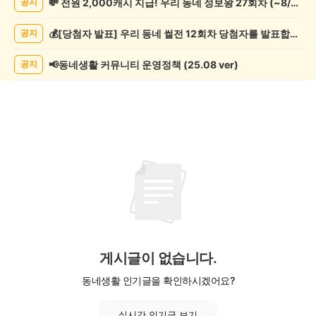
💸 전원 2,000캐시 지급! 우리 동네 정보왕 27회차 (~8/10)
공지
쓰
기
💰[당첨자 발표] 우리 동네 썰전 12회차 당첨자를 발표합니다!
공지
게
시
글
📢동네생활 커뮤니티 운영정책 (25.08 ver)
공지
목
록
게시글이 없습니다.
동네생활 인기글을 확인하시겠어요?
실시간 인기글 보기