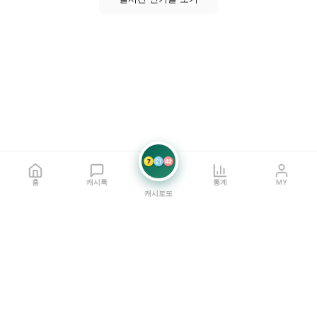
7
21
42
홈
캐시톡
통계
MY
캐시로또