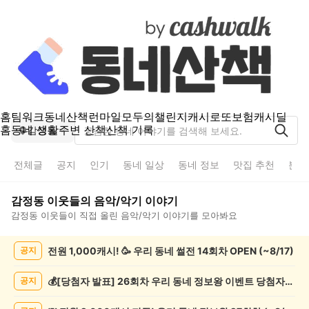
홈
팀워크
동네산책
런마일
모두의챌린지
캐시로또
보험
캐시딜
홈
동네 생활
주변 산책
산책 기록
감정동
전체글
공지
인기
동네 일상
동네 정보
맛집 추천
분실
감정동
이웃들의
음악/악기
이야기
감정동
이웃들이 직접 올린
음악/악기
이야기를 모아봐요
감
전원 1,000캐시! 🥳 우리 동네 썰전 14회차 OPEN (~8/17)
공지
정
동
음
💰[당첨자 발표] 26회차 우리 동네 정보왕 이벤트 당첨자를 발표합니다!
공지
악/
악