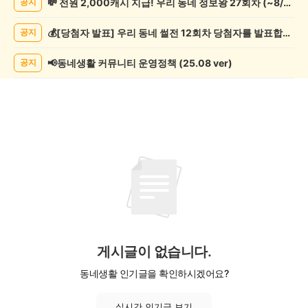
💸 전원 2,000캐시 지급! 우리 동네 정보왕 27회차 (~8/10)
공지
기
게
💰[당첨자 발표] 우리 동네 썰전 12회차 당첨자를 발표합니다!
공지
시
글
목
📢동네생활 커뮤니티 운영정책 (25.08 ver)
공지
록
게시글이 없습니다.
동네생활 인기글을 확인하시겠어요?
실시간 인기글 보기