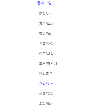
동네모임
문화/예술
공연/축제
종교/봉사
친목/모임
인문/과학
독서/글쓰기
반려동물
요리/제조
여행/캠핑
음악/악기