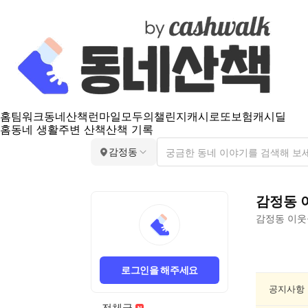
홈
팀워크
동네산책
런마일
모두의챌린지
캐시로또
보험
캐시딜
홈
동네 생활
주변 산책
산책 기록
감정동
감정동
감정동
이웃
감
정
로그인을 해주세요
동
요
공지사항
리/
전체글