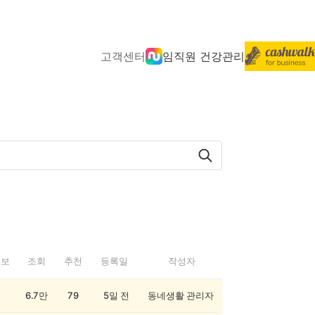
고객센터
임직원 건강관리
정보
조회
추천
등록일
작성자
6.7만
79
5일 전
동네생활 관리자