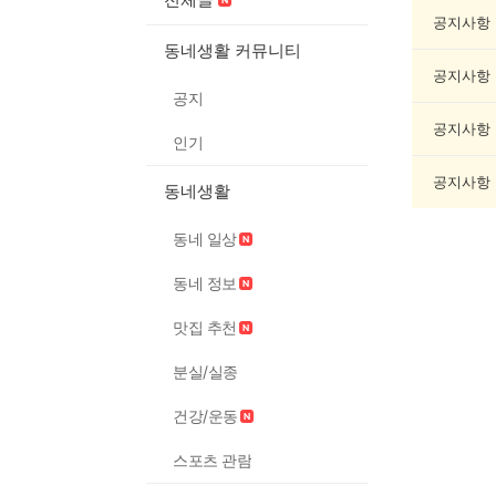
제
조
공지사항
게
동네생활 커뮤니티
시
공지사항
글
공지
목
록
공지사항
인기
공지사항
동네생활
동네 일상
동네 정보
맛집 추천
분실/실종
건강/운동
스포츠 관람