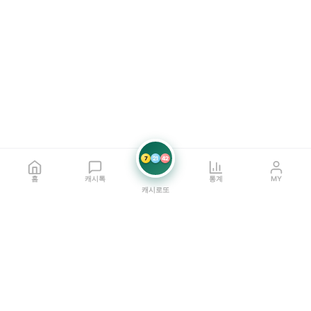
7
21
42
홈
캐시톡
통계
MY
캐시로또