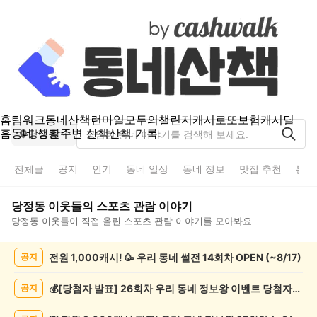
홈
팀워크
동네산책
런마일
모두의챌린지
캐시로또
보험
캐시딜
홈
동네 생활
주변 산책
산책 기록
당정동
전체글
공지
인기
동네 일상
동네 정보
맛집 추천
분실
당정동
이웃들의
스포츠 관람
이야기
당정동
이웃들이 직접 올린
스포츠 관람
이야기를 모아봐요
당
전원 1,000캐시! 🥳 우리 동네 썰전 14회차 OPEN (~8/17)
공지
정
동
스
💰[당첨자 발표] 26회차 우리 동네 정보왕 이벤트 당첨자를 발표합니다!
공지
포
츠