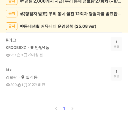
💸 전원 2,000캐시 지급! 우리 동네 정보왕 27회차 (~8/10)
공지
관
람
💰[당첨자 발표] 우리 동네 썰전 12회차 당첨자를 발표합니다!
공지
게
시
글
📢동네생활 커뮤니티 운영정책 (25.08 ver)
공지
목
록
K리그
1
안양4동
댓글
KRQQB9XZ
9개월 전
257
3
2
ktx
1
일직동
댓글
김보람
10개월 전
200
1
0
1