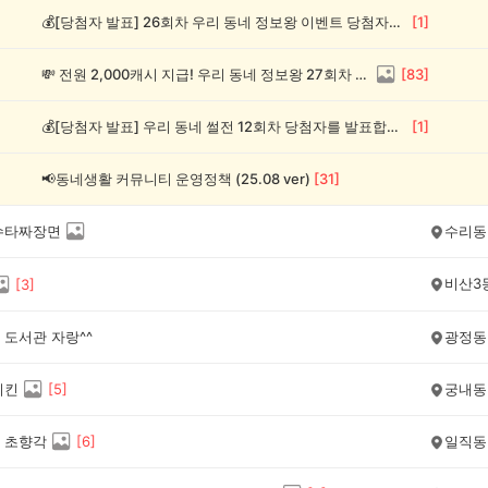
💰[당첨자 발표] 26회차 우리 동네 정보왕 이벤트 당첨자를 발표합니다!
[
1
]
💸 전원 2,000캐시 지급! 우리 동네 정보왕 27회차 (~8/10)
[
83
]
💰[당첨자 발표] 우리 동네 썰전 12회차 당첨자를 발표합니다!
[
1
]
📢동네생활 커뮤니티 운영정책 (25.08 ver)
[
31
]
수타짜장면
수리동
비산3
[
3
]
 도서관 자랑^^
광정동
치킨
[
5
]
궁내동
 초향각
[
6
]
일직동