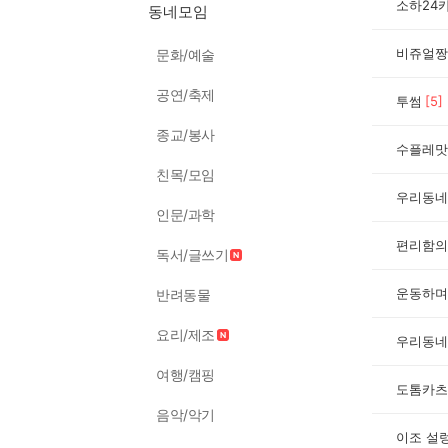
소하24
동네모임
비쥬얼짱
문화/예술
공연/축제
투썸
[
5
]
종교/봉사
수플레맛
친목/모임
우리동네
인문/과학
편리함의
독서/글쓰기
운동하며
반려동물
요리/제조
우리동네
여행/캠핑
도톰카츠
음악/악기
이조 설