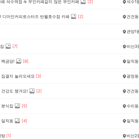
카페 석수역점 ☕️ 무인카페같지 않은 무인카페
[
2
]
석수1
! 디마인커피로스터즈 반월호수점 카페
[
2
]
건건동
관양1
집
[
7
]
비산3
 백금당!
[
8
]
일직동
 집결지 놀러오세요
[
3
]
광정동
 건강도 챙겨요!
[
2
]
건건동
 분식집
[
5
]
수리동
 일직동
[
4
]
일직동
렁탕
[
1
]
비산2