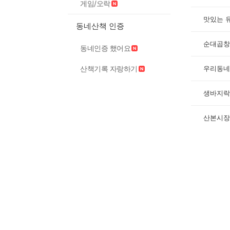
게임/오락
맛있는 
동네산책 인증
순대곱창
동네인증 했어요
우리동네 
산책기록 자랑하기
생바지락
산본시장