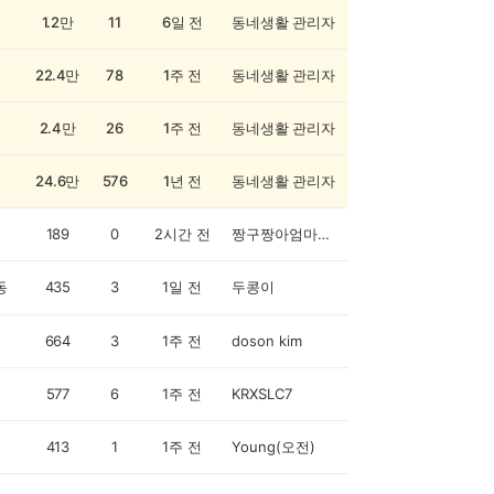
1.2만
11
6일 전
동네생활 관리자
22.4만
78
1주 전
동네생활 관리자
2.4만
26
1주 전
동네생활 관리자
24.6만
576
1년 전
동네생활 관리자
189
0
2시간 전
짱구짱아엄마입니다
동
435
3
1일 전
두콩이
664
3
1주 전
doson kim
577
6
1주 전
KRXSLC7
413
1
1주 전
Young(오전)