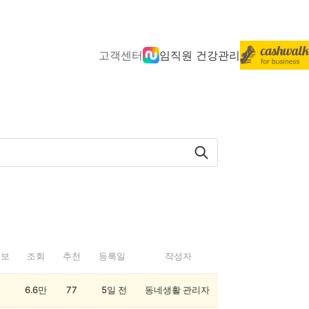
고객센터
임직원 건강관리
정보
조회
추천
등록일
작성자
6.6만
77
5일 전
동네생활 관리자