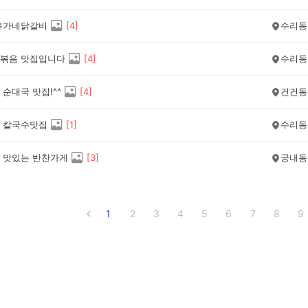
유가네닭갈비
[
4
]
수리동
볶음 맛집입니다
[
4
]
수리동
순대국 맛집!^^
[
4
]
건건동
 칼국수맛집
[
1
]
수리동
 맛있는 반찬가게
[
3
]
궁내동
1
2
3
4
5
6
7
8
9