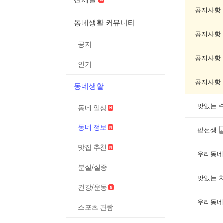
정
보
공지사항
게
동네생활 커뮤니티
시
공지사항
글
공지
목
록
공지사항
인기
공지사항
동네생활
맛있는 
동네 일상
동네 정보
팥선생
맛집 추천
우리동네
분실/실종
맛있는 
건강/운동
우리동네
스포츠 관람