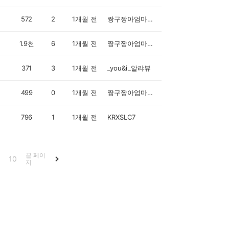
572
2
1개월 전
짱구짱아엄마입니다
1.9천
6
1개월 전
짱구짱아엄마입니다
371
3
1개월 전
_you&i_알랴뷰
499
0
1개월 전
짱구짱아엄마입니다
796
1
1개월 전
KRXSLC7
끝 페이
10
지