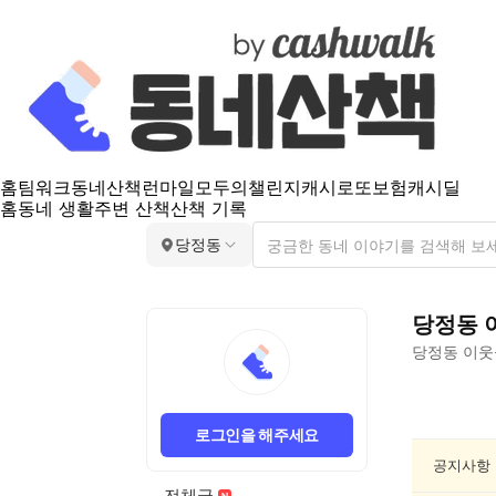
홈
팀워크
동네산책
런마일
모두의챌린지
캐시로또
보험
캐시딜
홈
동네 생활
주변 산책
산책 기록
당정동
당정동
당정동
이웃
당
정
로그인을 해주세요
동
동
공지사항
네
전체글