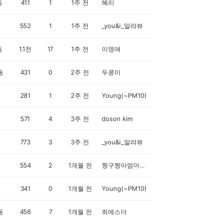
동
411
1
1주 전
혜리
552
1
1주 전
_you&i_알랴뷰
동
1.1천
17
1주 전
이영애
동
431
0
2주 전
두콩이
281
1
2주 전
Young(~PM10)
571
4
3주 전
doson kim
773
3
3주 전
_you&i_알랴뷰
554
2
1개월 전
짱구짱아엄마입니다
341
0
1개월 전
Young(~PM10)
동
456
7
1개월 전
최에스더