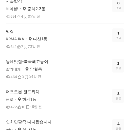
시골밥상
6
중계2.3동
댓글
레이첼!
2일 전
691
4
0
맛집
1
다산1동
댓글
KRMAJKA
3일 전
641
7
7
동네맛집-북극해고등어
2
망월동
댓글
딸기네개
4일 전
464
3
0
더크로븐 샌드위치
8
하계1동
댓글
해로
5일 전
472
10
1
연희단팥죽 다녀왔습니다
4
신내1동
댓글
mira