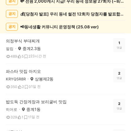
💸 전원 2,000캐시 지급! 우리 동네 정보왕 27회차 (~8/10)
공지
보
게
💰[당첨자 발표] 우리 동네 썰전 12회차 당첨자를 발표합니다!
공지
시
글
목
📢동네생활 커뮤니티 운영정책 (25.08 ver)
공지
록
의정부식 부대찌개
1
중계2.3동
댓글
필립
23시간 전
489
5
2
파스타 맛집 아지오
2
상봉제2동
댓글
KRYQ5R8R
1일 전
350
2
0
밥도둑 간장게장과 보리굴비 맛집
2
중계1동
댓글
히어로
1일 전
329
1
1