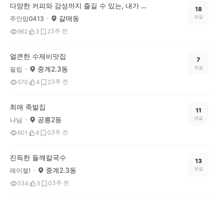
다양한 커피와 감성까지 즐길 수 있는, 내가 가장 좋아하는 카페 ‘게이트’
18
갈매동
댓글
주안맘0413
3주 전
962
3
2
얼큰한 수제비맛집
7
중계2.3동
댓글
필립
3주 전
570
4
2
최애 족발집
11
공릉2동
댓글
나님
3주 전
601
4
0
진득한 들깨칼국수
13
중계2.3동
댓글
레이첼!
3주 전
534
3
0