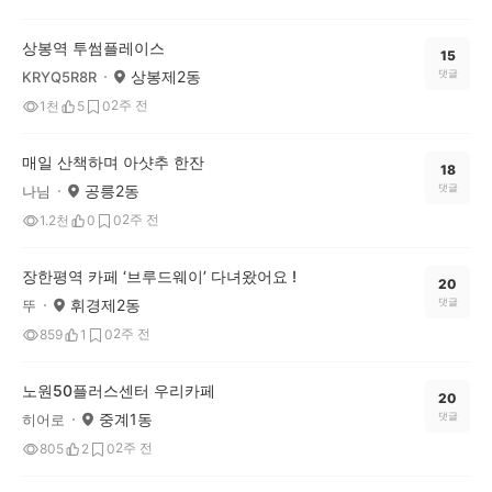
상봉역 투썸플레이스
15
상봉제2동
댓글
KRYQ5R8R
2주 전
1천
5
0
매일 산책하며 아샷추 한잔
18
공릉2동
댓글
나님
2주 전
1.2천
0
0
장한평역 카페 ‘브루드웨이’ 다녀왔어요 !
20
휘경제2동
댓글
뚜
2주 전
859
1
0
노원50플러스센터 우리카페
20
중계1동
댓글
히어로
2주 전
805
2
0