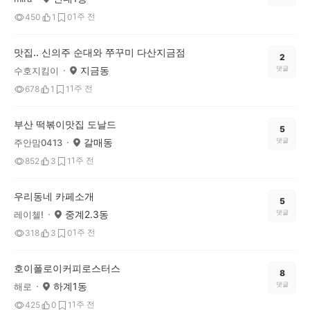
1주 전
450
1
0
맛집.. 신의주 순대와 쭈꾸미 다산지금점
2
지금동
댓글
수호지킴이
1주 전
678
1
1
부산 떡볶이맛집 도날드
5
갈매동
댓글
주안맘0413
1주 전
852
3
1
우리동네 카페소개
5
중계2.3동
댓글
레이첼!
1주 전
318
3
0
호이폴로이커피로스터스
8
하계1동
댓글
해로
1주 전
425
0
1