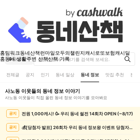
홈
팀워크
동네산책
런마일
모두의챌린지
캐시로또
보험
캐시딜
홈
동네 생활
주변 산책
산책 기록
사노동
전체글
공지
인기
동네 일상
동네 정보
맛집 추천
분실
사노동
이웃들의
동네 정보
이야기
사노동
이웃들이 직접 올린
동네 정보
이야기를 모아봐요
사
전원 1,000캐시! 🥳 우리 동네 썰전 14회차 OPEN (~8/17)
공지
노
동
동
💰[당첨자 발표] 26회차 우리 동네 정보왕 이벤트 당첨자를 발표합니다!
공지
네
정