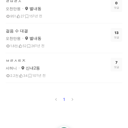
ㄹㅂㄹㅅ
0
별내동
댓글
오천만원
1년 전
951
27
15
걸음 수 대결
13
별내동
댓글
오천만원
1년 전
1.8천
52
26
ㅂㄹㅅㅌㅈ
7
신내2동
댓글
서혀니
1년 전
2.2천
34
10
1