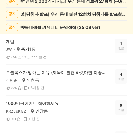
💸 전원 2,000캐시 지급! 우리 동네 정보왕 27회차 (~8/10)
공지
락
게
💰[당첨자 발표] 우리 동네 썰전 12회차 당첨자를 발표합니다!
공지
시
글
목
📢동네생활 커뮤니티 운영정책 (25.08 ver)
공지
록
게임
1
중계1동
댓글
JW
2개월 전
498
10
2
로블록스가 망하는 이유 (제목이 불편 하셨다면 죄송 합니다)
4
인창동
댓글
김민준
6개월 전
274
1
0
1000만원이벤트 참여하세요
0
인창동
댓글
KRZE9KGZ
1년 전
911
1
0