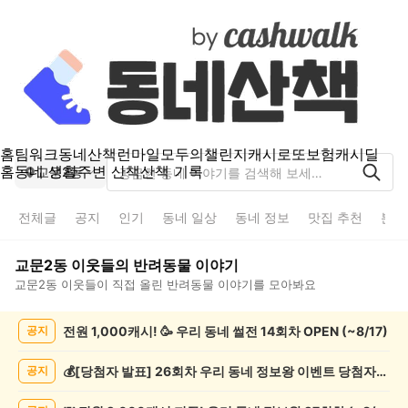
홈
팀워크
동네산책
런마일
모두의챌린지
캐시로또
보험
캐시딜
홈
동네 생활
주변 산책
산책 기록
교문2동
전체글
공지
인기
동네 일상
동네 정보
맛집 추천
분실
교문2동
이웃들의
반려동물
이야기
교문2동
이웃들이 직접 올린
반려동물
이야기를 모아봐요
교
전원 1,000캐시! 🥳 우리 동네 썰전 14회차 OPEN (~8/17)
공지
문
2
동
💰[당첨자 발표] 26회차 우리 동네 정보왕 이벤트 당첨자를 발표합니다!
공지
반
려