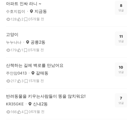
아파트 인싸 라니 ~
8
지금동
댓글
수호지킴이
5개월 전
128
2
0
고양이
11
공릉2동
댓글
누누나나
5개월 전
179
1
0
산책하는 길에 백로를 만났어요
10
갈매동
댓글
주안맘0413
5개월 전
217
3
1
반려동물을 키우는사람들이 똥을 않치워요!
7
신내2동
댓글
KR35GKE
6개월 전
166
4
0