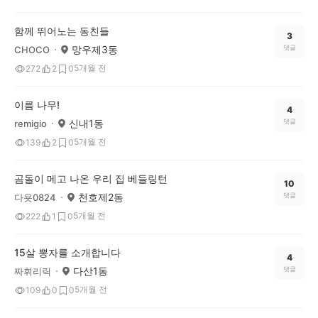
함께 뛰어노는 동친들
3
망우제3동
댓글
CHOCO
5개월 전
272
2
0
이름 나무!
4
신내1동
댓글
remigio
5개월 전
139
2
0
곰돌이 메고 나온 우리 집 베들링턴
10
천호제2동
댓글
다욧0824
5개월 전
222
1
0
15살 뽕자를 소개합니다
4
다산1동
댓글
짜휘리릭
5개월 전
109
0
0