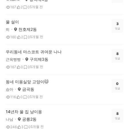
5개월 전
167
2
0
울 설이
3
천호제2동
댓글
히
5개월 전
160
2
0
우리동네 마스코트 귀여운 나나
8
구의제3동
댓글
근육빵빵
5개월 전
167
0
0
동네 미용실앞 고양이🐱
0
금곡동
댓글
승아
5개월 전
116
0
0
14년차 울 집 냥이옹
8
공릉2동
댓글
나님
5개월 전
246
3
0