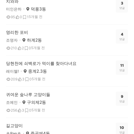
치와와
3
덕풍3동
댓글
미인은하
5개월 전
95
0
1
영리한 포비
4
하계2동
댓글
조명자
5개월 전
210
2
0
당현천에 쇠백로가 먹이를 찾아다녀요
11
중계2.3동
댓글
레이첼!
5개월 전
209
3
0
귀여운 숲나루 고양이들
9
구의제2동
댓글
조예인
5개월 전
256
3
0
길고양이
10
중곡제4동
댓글
☆Ran☆