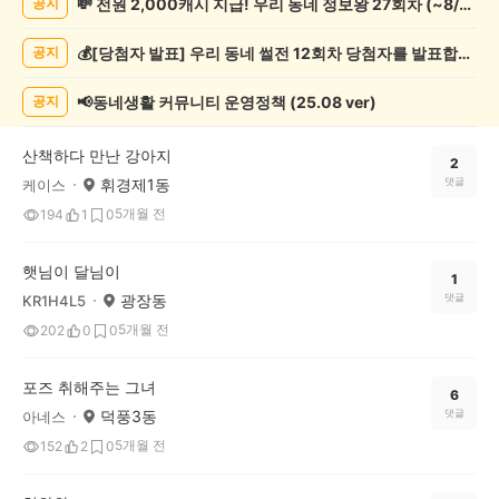
💸 전원 2,000캐시 지급! 우리 동네 정보왕 27회차 (~8/10)
공지
동
물
💰[당첨자 발표] 우리 동네 썰전 12회차 당첨자를 발표합니다!
공지
게
시
글
📢동네생활 커뮤니티 운영정책 (25.08 ver)
공지
목
록
산책하다 만난 강아지
2
휘경제1동
댓글
케이스
5개월 전
194
1
0
햇님이 달님이
1
광장동
댓글
KR1H4L5
5개월 전
202
0
0
포즈 취해주는 그녀
6
덕풍3동
댓글
아네스
5개월 전
152
2
0