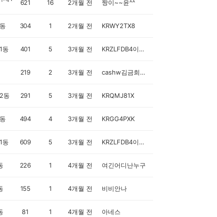
621
16
2개월 전
짱이~~윤^^
동
304
1
2개월 전
KRWY2TX8
1동
401
5
3개월 전
KRZLFDB4이해진
219
2
3개월 전
cashw김금희alker
2동
291
5
3개월 전
KRQMJ81X
동
494
4
3개월 전
KRGG4PXK
1동
609
5
3개월 전
KRZLFDB4이해진
동
226
1
4개월 전
여긴어디난누구
동
155
1
4개월 전
비비안나
동
81
1
4개월 전
아네스