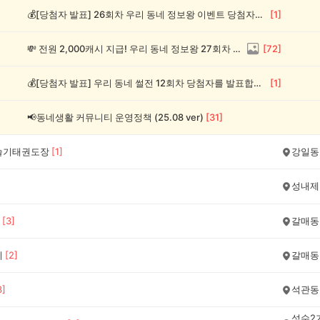
💰[당첨자 발표] 26회차 우리 동네 정보왕 이벤트 당첨자를 발표합니다!
[
1
]
💸 전원 2,000캐시 지급! 우리 동네 정보왕 27회차 (~8/10)
[
72
]
💰[당첨자 발표] 우리 동네 썰전 12회차 당첨자를 발표합니다!
[
1
]
📢동네생활 커뮤니티 운영정책 (25.08 ver)
[
31
]
슬기태권도장
[
1
]
강일동
성내제
[
3
]
갈매동
기
[
2
]
갈매동
3
]
석관동
성수2