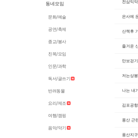
전삼익악
동네모임
은사에 
문화/예술
공연/축제
산책후 
종교/봉사
즐거운 
친목/모임
만보걷기
인문/과학
독서/글쓰기
반려동물
요리/제조
김포공항
여행/캠핑
풍산 근
음악/악기
풍산지구