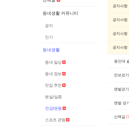
강/
운
공지사항
동
동네생활 커뮤니티
게
공지사항
시
공지
글
목
공지사항
인기
록
공지사항
동네생활
용인대 
동네 일상
동네 정보
만보걷기
맛집 추천
맨발걷기
분실/실종
맨발 걷
건강/운동
산책길
[
스포츠 관람