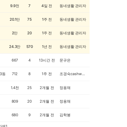
9.9천
7
4일 전
동네생활 관리자
20.1만
75
1주 전
동네생활 관리자
2만
20
1주 전
동네생활 관리자
24.3만
570
1년 전
동네생활 관리자
667
4
13시간 전
문규은
3동
712
8
1주 전
조경숙cashwalker
1.4천
25
2개월 전
정용채
809
20
2개월 전
정용채
680
9
2개월 전
김학봉
가제1