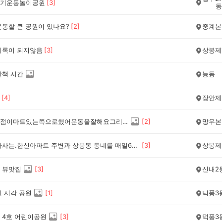
기운동놀이공원
[
3
]
동
운동할 큰 공원이 있나요?
[
2
]
중계본
기록이 되지않음
[
3
]
상봉제
산책 시간
능동
[
4
]
장안제
저는상봉점이마트있는쪽으로했어운동을잘해요그리고카페에도자주잘가요~^^*
[
2
]
망우본
나는 내가사는.한신아파트 주변과 상봉동 동네를 매일6천보 이상 산책을 한다,심지어 상봉지하차도입구를 지나 우정아파트 또는 망우역 부근까지 돌고오는데 1만보를 넘게 걸을적도 있는데 그 덕인지 90세가 가까운나이에 별 탈없이 잘 지내는것이 이 산책덕분이 아닌가 한다.
[
3
]
상봉제
 뷰맛집
[
3
]
신내2
린 시각 공원
[
1
]
덕풍3
 4호 어린이공원
[
3
]
덕풍3