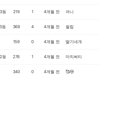
3동
219
1
4개월 전
여니
3동
369
4
4개월 전
필립
159
0
4개월 전
딸기네개
2동
276
1
4개월 전
마치써티
340
0
4개월 전
🥰😍