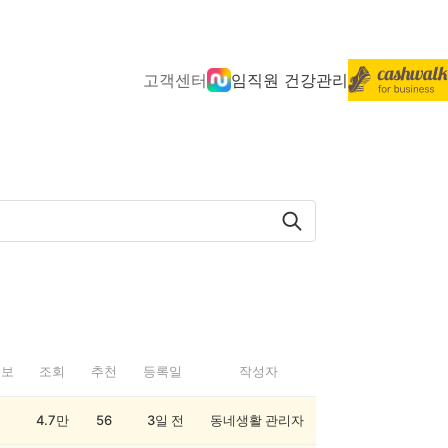
고객센터
임직원 건강관리
정보
조회
추천
등록일
작성자
4.7만
56
3일 전
동네생활 관리자