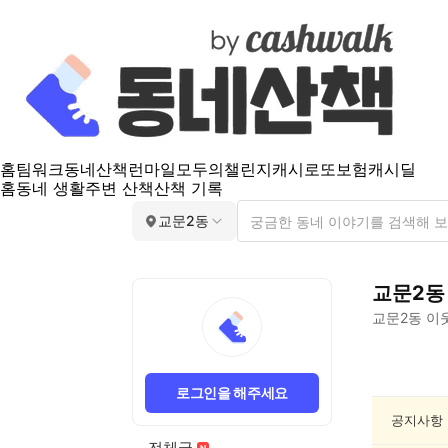
홈
팀워크
동네산책
런마일
모두의챌린지
캐시로또
보험
캐시딜
홈
동네 생활
주변 산책
산책 기록
교문2동
교문2동
교문2동
이웃
교
문
로그인을 해주세요
2
동
공지사항
건
전체글