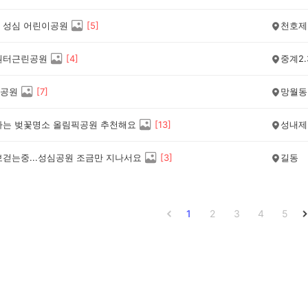
 성심 어린이공원
[
5
]
천호제
원터근린공원
[
4
]
중계2.
공원
[
7
]
망월동
가는 벚꽃명소 올림픽공원 추천해요
[
13
]
성내제
보걷는중...성심공원 조금만 지나서요
[
3
]
길동
1
2
3
4
5