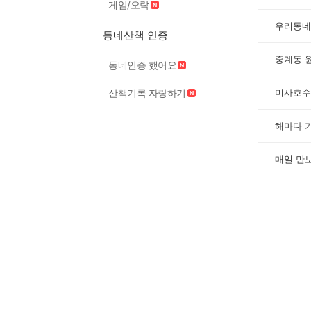
게임/오락
우리동네
동네산책 인증
중계동 
동네인증 했어요
미사호수
산책기록 자랑하기
해마다 
매일 만