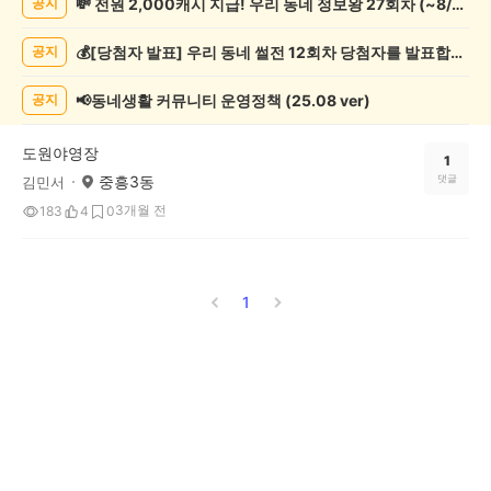
💸 전원 2,000캐시 지급! 우리 동네 정보왕 27회차 (~8/10)
공지
캠
핑
💰[당첨자 발표] 우리 동네 썰전 12회차 당첨자를 발표합니다!
공지
게
시
글
📢동네생활 커뮤니티 운영정책 (25.08 ver)
공지
목
록
도원야영장
1
중흥3동
댓글
김민서
3개월 전
183
4
0
1