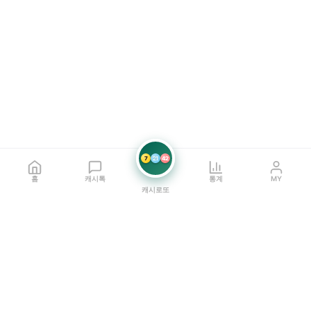
7
21
42
홈
캐시톡
통계
MY
캐시로또