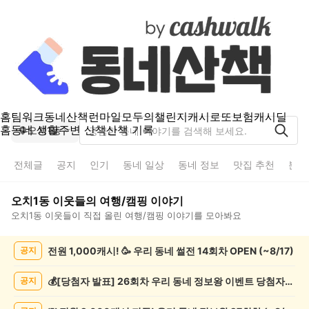
홈
팀워크
동네산책
런마일
모두의챌린지
캐시로또
보험
캐시딜
홈
동네 생활
주변 산책
산책 기록
오치1동
전체글
공지
인기
동네 일상
동네 정보
맛집 추천
분실
오치1동
이웃들의
여행/캠핑
이야기
오치1동
이웃들이 직접 올린
여행/캠핑
이야기를 모아봐요
오
전원 1,000캐시! 🥳 우리 동네 썰전 14회차 OPEN (~8/17)
공지
치
1
동
💰[당첨자 발표] 26회차 우리 동네 정보왕 이벤트 당첨자를 발표합니다!
공지
여
행/